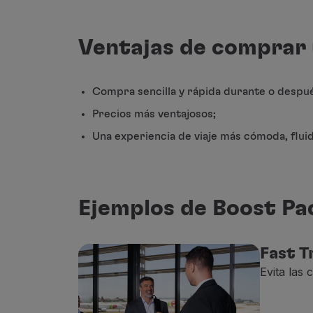
Utilice millas
Socios
Club TAP Miles&Go
Ventajas de comprar 
Promociones y Ofertas
Centro de ayuda
Preguntas frecuentes
Compra sencilla y rápida durante o despu
Solicitudes y reclamaciones
Precios más ventajosos;
Contactos
Una experiencia de viaje más cómoda, fluid
Información útil
Reembolsos
Factura online
Equipaje perdido / dañado
Ejemplos de Boost Pac
Vuelo retrasado / cancelado
Fast 
Evita las 