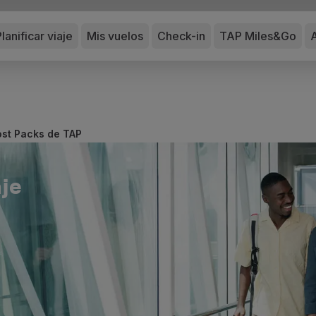
lanificar viaje
Mis vuelos
Check-in
TAP Miles&Go
st Packs de TAP
aje