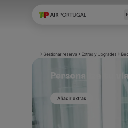
P
Reservar
Vuelos y Destinos
Tarifas
Promociones y Campañas
Avion y tren
Puente Aéreo
Gestionar reserva
Extras y Upgrades
Boo
Stopover
Información de viaje
Equipaje
Personaliza tu vi
Necesidades especiales
Viajar con animales
Bebes y niños
Añadir extras
Embarazadas
Requisitos y documentación
A bordo
Volar en Business
Volar en Economy Prime