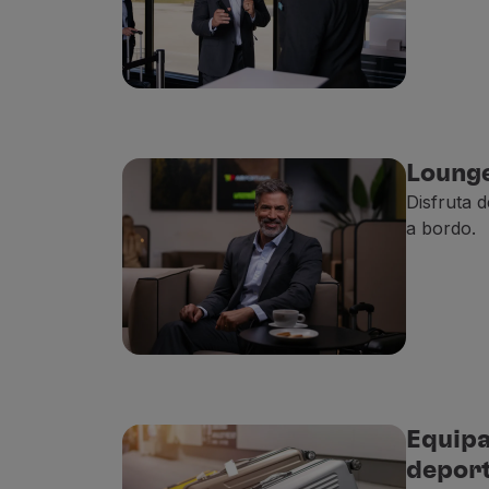
Lounge
Disfruta 
a bordo.
Equipa
depor