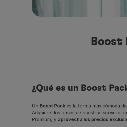
Volar en Economy
Comidas a bordo
Entretenimiento
Wi-Fi
Gestionar reserva
Boost 
Gestión de Reservas
Extras y Upgrades
Factura online
TAP Vouchers
Extras
Alquilar un coche
Alojamiento
¿Qué es un Boost Pac
Check-in
Información de Check-in
TAP Miles&Go
Un
Boost Pack
es la forma más cómoda de 
Programa TAP Miles&Go
Adquiere dos o más de nuestros servicios m
Conozca el Programa
Premium, y
aprovecha los precios exclusi
Gane millas