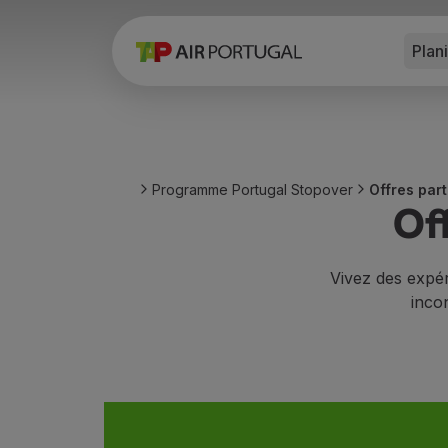
Plan
Réserver
Vols et Destinations
Tarifs
Promotions et Campagnes
Avion et train
Ponte Aérea
Programme Portugal Stopover
Offres par
Stopover
Of
Informations de voyage
Bagage
Besoins spéciaux
Vivez des expér
Voyager avec des animaux
incon
Bébés et enfants
Femmes enceintes
Exigences et documentation
À bord
Vols en Business
Vols en Economy Prime