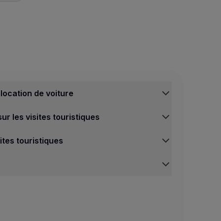
 de réduction sur la location de voiture
location de voiture
rif au comptoir (minimum 50 EUR)
r les visites touristiques
pagnes promotionnelles (40 EUR minimum)
rvice rapide et efficace aux meilleurs prix du marché, off
ites touristiques
 offre :
Partenaire
en utilisant le code promotionnel
« STOPOVER »
1
ocation de voiture