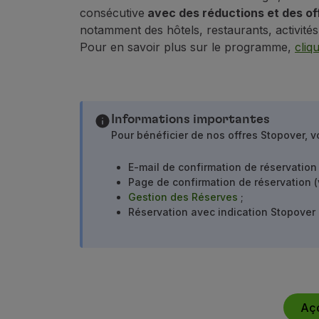
Accumuler des miles
consécutive
avec des réductions et des of
Utiliser des miles
notamment des hôtels, restaurants, activités
Partenaires
Pour en savoir plus sur le programme,
cliqu
Club TAP Miles&Go
Promotions et Offres
Centre d'aide
Questions frequentes
Informations importantes
Demandes et réclamations
Pour bénéficier de nos offres Stopover, 
Contacts
Informations utiles
E-mail de confirmation de réservation
Remboursements
Page de confirmation de réservation (
Facture en ligne
Gestion des Réserves
;
Bagages perdus / endommagés
Réservation avec indication Stopover
Vol retardé / annulé
Aç