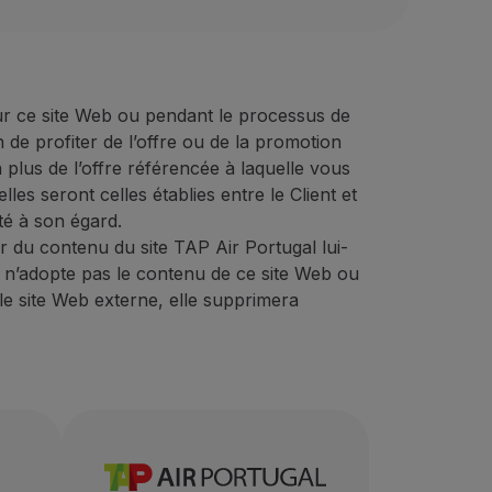
zoresholidays.pt/en
um 50 EUR)
 30 % de réduction sur les visites touristiques
es (40 EUR minimum)
ce aux meilleurs prix du marché, offrant une grande variét
rif du comptoir d’animation touristique (minimum 50 EUR)
pagnes promotionnelles (40 EUR minimum)
r ce site Web ou pendant le processus de
 une vaste expérience dans le domaine du service touristiqu
 de profiter de l’offre ou de la promotion
le code promotionnel
« STOPOVER ».
n plus de l’offre référencée à laquelle vous
 offre :
es seront celles établies entre le Client et
Partenaire
en utilisant le code promotionnel «
STOPOVER
»
té à son égard.
er du contenu du site TAP Air Portugal lui-
 n’adopte pas le contenu de ce site Web ou
1
le site Web externe, elle supprimera
les visites touristiques
sholidays.pt/en/
ation touristique (minimum 50 EUR)
éduction sur les visites touristiques
es (40 EUR minimum)
ans le domaine du service touristique, dans le but de vous 
sites touristiques
isée dans la destination Açores, née en novembre 2011, don