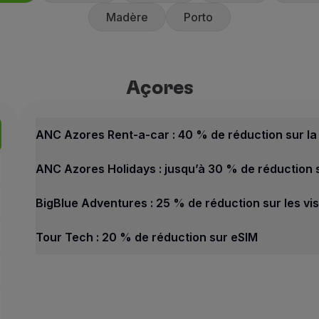
Madère
Porto
Açores
Açores
Meilleures offres
ANC Azores Rent-a-car : 40 %
ANC Azores Rent-a-car : 40 % de réduction sur la 
40 % de réduction sur le ta
ANC Azores Holidays : jusqu’à 30 % de réduction su
10 % de remise sur les cam
ANC Rent-a-car favorise un se
BigBlue Adventures : 25 % de réduction sur les vis
Comment bénéficier de cette
Tour Tech : 20 % de réduction sur eSIM
Réservez sur le
site Web du 
Açores
Contacts
Meilleures offres
Téléphone :
+351 296 247 17
ANC Azores Rent-a-car : 40 % de réduction sur la l
E-mail :
[email protected]