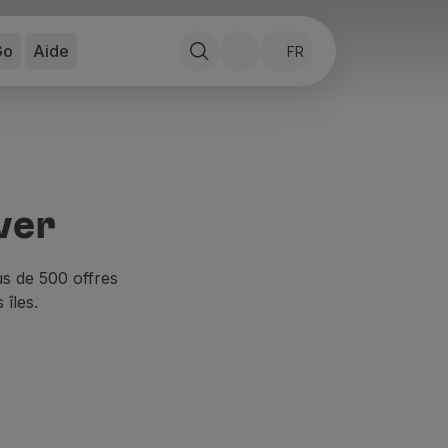
Go
Aide
FR
ver
us de 500 offres
 îles.