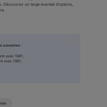
s. Découvrez un large éventail d’options,
re.
ns suivantes
:
ent avec TAP) ;
t avec TAP) ;
nne