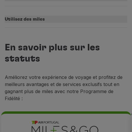
Partenaires
Cartes de Crédit
Utilisez des miles
Club TAP Miles&Go
Promotions et Offres
Centre d'aide
Questions frequentes
En savoir plus sur les
Demandes et réclamations
Contacts
statuts
Informations utiles
Remboursements
Améliorez votre expérience de voyage et profitez de
Facture en ligne
meilleurs avantages et de services exclusifs tout en
Bagages perdus / endommagés
gagnant plus de miles avec notre Programme de
Vol retardé / annulé
Fidélité :