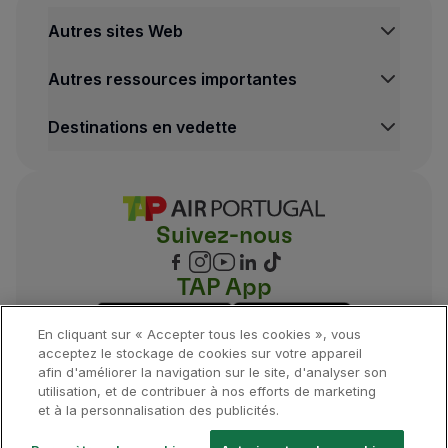
Autres sites Web
TAP Institutionnel
Autres ressources importantes
TAP Air Cargo
TAP Maintenance & Engineering
Centre de Mentions legales
Destinations en vedette
Conditions de Transport
Politique de Confidentialité et de Cookies
Vols Lisbonne
Conditions Générales TAP Miles&Go
Vols Porto
Gestion des cookies
Voos Funchal
Suivez-nous
Vols Madrid
Vols Londres
Vols New York
TAP App
Vols Rio de Janeiro
En cliquant sur « Accepter tous les cookies », vous
acceptez le stockage de cookies sur votre appareil
afin d'améliorer la navigation sur le site, d'analyser son
utilisation, et de contribuer à nos efforts de marketing
©
2026
, TAP.
Tous droits réservés.
et à la personnalisation des publicités.