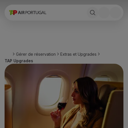
Réserver
Vols et Destinations
Tarifs
Promotions et Campagnes
Avion et train
Ponte Aérea
Gérer de réservation
Extras et Upgrades
Stopover
TAP Upgrades
Informations de voyage
Bagage
Besoins spéciaux
Voyager avec des animaux
Bébés et enfants
Femmes enceintes
Exigences et documentation
À bord
Vols en Business
Vols en Economy Prime