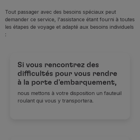
Partenaires
Tout passager avec des besoins spéciaux peut
Club TAP Miles&Go
demander ce service, l'assistance étant fourni à toutes
Promotions et Offres
les étapes de voyage et adapté aux besoins individuels
Centre d'aide
:
Questions frequentes
Demandes et réclamations
Contacts
Informations utiles
Si vous rencontrez des
Remboursements
difficultés pour vous rendre
Facture en ligne
à la porte d'embarquement,
Bagages perdus / endommagés
Vol retardé / annulé
nous mettons à votre disposition un fauteuil
roulant qui vous y transportera.