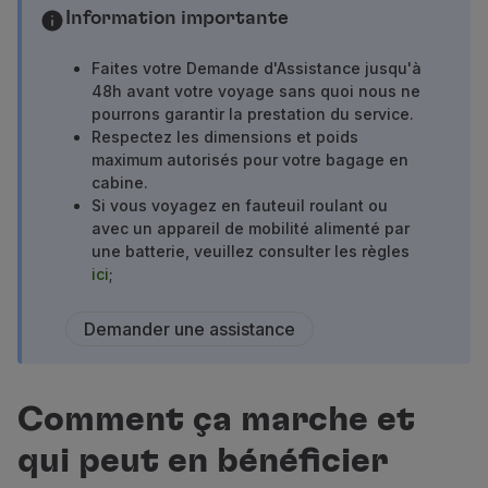
Vols en Economy
Information importante
Repas à bord
Divertissements
Faites votre Demande d'Assistance jusqu'à
48h avant votre voyage sans quoi nous ne
Wi-Fi
pourrons garantir la prestation du service.
Gérer de réservation
Respectez les dimensions et poids
Gestion des Réserves
maximum autorisés pour votre bagage en
Extras et Upgrades
cabine.
Facture en ligne
Si vous voyagez en fauteuil roulant ou
Bons TAP
avec un appareil de mobilité alimenté par
Extras
une batterie, veuillez consulter les règles
ici
;
Location de voiture
Hébergement
Demander une assistance
Enregistrement
Informations d'Enregistrement
TAP Miles&Go
Programme TAP Miles&Go
Comment ça marche et
Découvrez le Programme
qui peut en bénéficier
Accumuler des miles
Utiliser des miles