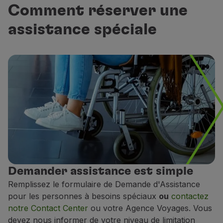
Comment réserver une
Sur les vols opérés par d'autres compagnies aérienn
assistance spéciale
Dimensions de la porte de soute de notre avion
Type d'avion
TAP Express
TAP Express
r 190; Embraer 195
r 190; Embraer 195
La flotte TAP
La flotte TAP
irbus A320-200; Airbus A321-200
irbus A320-200; Airbus A321-200
Demander assistance est simple
Remplissez le formulaire de Demande d'Assistance
La flotte TAP
La flotte TAP
pour les personnes à besoins spéciaux
ou
contactez
irbus A330-200
irbus A330-200
notre Contact Center
ou votre Agence Voyages. Vous
devez nous informer de votre niveau de limitation