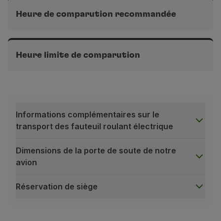
Heure de comparution recommandée
Vols intercontinentaux
3h avant le départ
Heure limite de comparution
Vols en Europe
Vols intercontinentaux
2h avant le départ
2h avant le départ
Informations complémentaires sur le
Vols en Europe
transport des fauteuil roulant électrique
1h30 avant le départ
Dimensions de la porte de soute de notre
avion
Réservation de siège
Informations complémentaires sur le transport des faut
Les fauteuil roulant électrique ne peuvent pas être