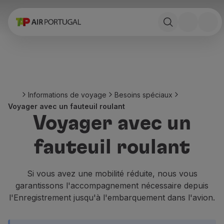
Réserver
Vols et Destinations
Tarifs
Promotions et Campagnes
Avion et train
Ponte Aérea
Informations de voyage
Besoins spéciaux
Stopover
Voyager avec un fauteuil roulant
Informations de voyage
Voyager avec un
Bagage
Besoins spéciaux
fauteuil roulant
Voyager avec des animaux
Bébés et enfants
Femmes enceintes
Si vous avez une mobilité réduite, nous vous
Exigences et documentation
garantissons l'accompagnement nécessaire depuis
À bord
l'Enregistrement jusqu'à l'embarquement dans l'avion.
Vols en Business
Vols en Economy Prime