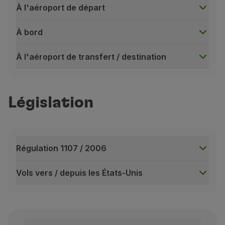
À l'aéroport de départ
À bord
À l'aéroport de transfert / destination
À l'aéroport de départ
À votre arrivée à l'aéroport, vous devez vous présen
Législation
Si vous êtes un passager TAP / Star Alliance Gold 
À bord
L'équipage fournit une explication individuelle sur s
Il fournit également une description du système de di
Régulation 1107 / 2006
Comptez également sur une assistance pour passer de v
Vols vers / depuis les États-Unis
Les consignes de sécurité sont disponibles en Brail
Régulation 1107 / 2006
À l'aéroport de transfert / destination
Consultez le
Régulation 1107 / 2006 (PDF, 0.1 MB, EN)
Des agents d'assistance spéciaux vous accueilleront
Vols vers / depuis les États-Unis