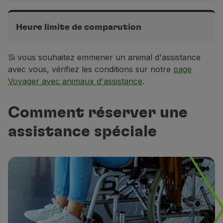
Utiliser des miles
Vols intercontinentaux
Partenaires
3h avant le départ
Heure limite de comparution
Club TAP Miles&Go
Promotions et Offres
Vols en Europe
Si vous souhaitez emmener un animal d'assistance
Vols intercontinentaux
Centre d'aide
2h avant le départ
2h avant le départ
avec vous, vérifiez les conditions sur notre
page
Questions frequentes
Voyager avec animaux d'assistance
.
Demandes et réclamations
Contacts
Vols en Europe
Informations utiles
1h30 avant le départ
Comment réserver une
Remboursements
assistance spéciale
Facture en ligne
Bagages perdus / endommagés
Vol retardé / annulé