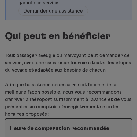
garantir ce service.
Vols en Economy
Demander une assistance
Repas à bord
Divertissements
Wi-Fi
Gérer de réservation
Qui peut en bénéficier
Gestion des Réserves
Extras et Upgrades
Facture en ligne
Tout passager aveugle ou malvoyant peut demander ce
Bons TAP
service, avec une assistance fournie à toutes les étapes
Extras
du voyage et adaptée aux besoins de chacun.
Location de voiture
Assurance Voyage
Afin que l'assistance nécessaire soit fournie de la
Hébergement
meilleure façon possible, nous vous recommandons
Enregistrement
d'arriver à l'aéroport suffisamment à l'avance et de vous
Informations d'Enregistrement
présenter au comptoir d'enregistrement selon les
TAP Miles&Go
horaires proposés :
Programme TAP Miles&Go
Heure de comparution recommandée
Découvrez le Programme
Accumuler des miles