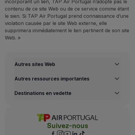
incorporant un lien, TAP Air Portugal n’adopte pas le
contenu de ce site Web ou de ce service comme étant
10 % de réduction sur l’exp
le sien. Si TAP Air Portugal prend connaissance d’une
Découvrez São Miguel avec ce 
violation causée par le site Web externe, elle
Comment bénéficier de cette
supprimera immédiatement le lien pertinent de son site
Réservez via l’
adresse e-mail
Web. »
Contacts
Téléphone
:
+351 938 480 9
E-mail :
[email protected]
Autres sites Web
Site Web :
https://theartofta
TAP Institutionnel
Hôtels
Autres ressources importantes
TAP FORBIZ
Azoris : 10 % de réduction s
TAP Air Cargo
Centre de Mentions legales
10 % de réduction sur le meil
Destinations en vedette
TAP Maintenance & Engineering
Conditions de Transport
Azoris Angra Garden - Plaza
TAP Store
Politique de Confidentialité et de Cookies
Vols Lisbonne
Azoris Faial Garden - Resort 
Conditions Générales TAP Miles&Go
Vols Porto
Azoris Royal Garden - Leisur
Gestion des cookies
Voos Funchal
Suivez-nous
Vols Madrid
Hors tarifs non remboursables
Vols Londres