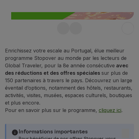
Vols en Economy
Repas à bord
Divertissements
Wi-Fi
Stopover gratuite au
Gérer de réservation
Gestion des Réserves
Portugal jusqu’à 10
Extras et Upgrades
Enrichissez votre escale au Portugal, élue meilleur
jours
Facture en ligne
programme Stopover au monde par les lecteurs de
De plus, profitez de 25 % de
Bons TAP
Global Traveler, pour la 8e année consécutive
avec
Extras
réduction sur tous les vols au
des réductions et des offres spéciales
sur plus de
Location de voiture
150 partenaires à travers le pays. Découvrez un large
Portugal.
Assurance Voyage
éventail d’options, notamment des hôtels, restaurants,
En savoir plus
Hébergement
activités, visites, musées, espaces culturels, boutiques
Enregistrement
et plus encore.
Informations d'Enregistrement
Pour en savoir plus sur le programme,
cliquez ici
.
TAP Miles&Go
Programme TAP Miles&Go
Découvrez le Programme
Informations importantes
Accumuler des miles
Pour bénéficier de nos offres Stopover, vous