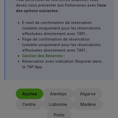
devez vous présenter aux Partenaires avec
l’une
Utiliser des miles
des options suivantes
:
Partenaires
Club TAP Miles&Go
E-mail de confirmation de réservation
Promotions et Offres
(valable uniquement pour les réservations
Centre d'aide
effectuées directement avec TAP) ;
Questions frequentes
Page de confirmation de réservation
Demandes et réclamations
(valable uniquement pour les réservations
Contacts
effectuées directement avec TAP) ;
Gestion des Réserves
;
Informations utiles
Réservation avec indication Stopover dans
Remboursements
le TAP App.
Facture en ligne
Bagages perdus / endommagés
Vol retardé / annulé
Açores
Alentejo
Algarve
Centre
Lisbonne
Madère
Porto