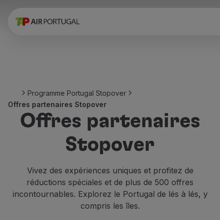
Réserver
Vols et Destinations
Tarifs
Promotions et Campagnes
Avion et train
Ponte Aérea
Programme Portugal Stopover
Stopover
Offres partenaires Stopover
Informations de voyage
Offres partenaires
Bagage
Besoins spéciaux
Stopover
Voyager avec des animaux
Bébés et enfants
Femmes enceintes
Vivez des expériences uniques et profitez de
Exigences et documentation
réductions spéciales et de plus de 500 offres
À bord
incontournables. Explorez le Portugal de lés à lés, y
Vols en Business
compris les îles.
Vols en Economy Prime