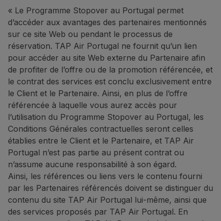
Effectuez votre réservation vi
« Le Programme Stopover au Portugal permet
d’accéder aux avantages des partenaires mentionnés
Contacts
sur ce site Web ou pendant le processus de
Téléphone :
+351 296 652 5
réservation. TAP Air Portugal ne fournit qu’un lien
E-mail :
[email protected]
pour accéder au site Web externe du Partenaire afin
Site Web :
https://www.bigbl
de profiter de l’offre ou de la promotion référencée, et
Tour Tech : 20 % de réducti
le contrat des services est conclu exclusivement entre
le Client et le Partenaire. Ainsi, en plus de l’offre
20 % de réduction sur
l’ach
référencée à laquelle vous aurez accès pour
La liste complète des apparei
l’utilisation du Programme Stopover au Portugal, les
Conditions Générales contractuelles seront celles
Comment bénéficier de cette
établies entre le Client et le Partenaire, et TAP Air
Achetez votre eSIM sur le
si
Portugal n’est pas partie au présent contrat ou
n’assume aucune responsabilité à son égard.
Contacts
Ainsi, les références ou liens vers le contenu fourni
E-mail :
[email protected]
par les Partenaires référencés doivent se distinguer du
Site Web :
https://www.esim
contenu du site TAP Air Portugal lui-même, ainsi que
Restaurants et autres
des services proposés par TAP Air Portugal. En
The Art of Tasting Portugal :