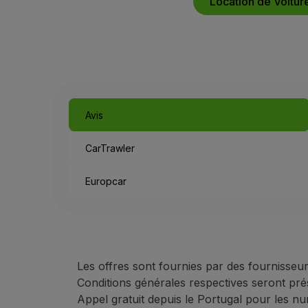
Location de Voitur
Utiliser des miles
Partenaires
Club TAP Miles&Go
Promotions et Offres
Centre d'aide
Questions frequentes
Demandes et réclamations
Avis
Contacts
Informations utiles
CarTrawler
Remboursements
Facture en ligne
Europcar
Bagages perdus / endommagés
Vol retardé / annulé
Les offres sont fournies par des fournisseur
Conditions générales respectives seront pr
Appel gratuit depuis le Portugal pour les n