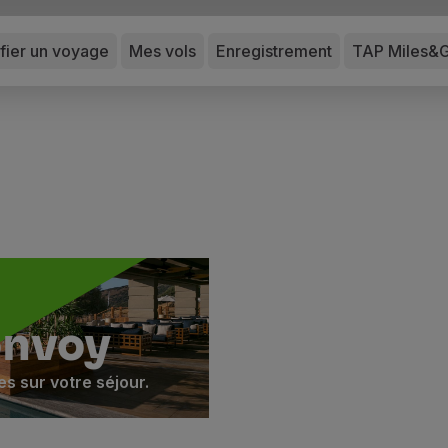
ifier un voyage
Mes vols
Enregistrement
TAP Miles&
onvoy
 sur votre séjour.