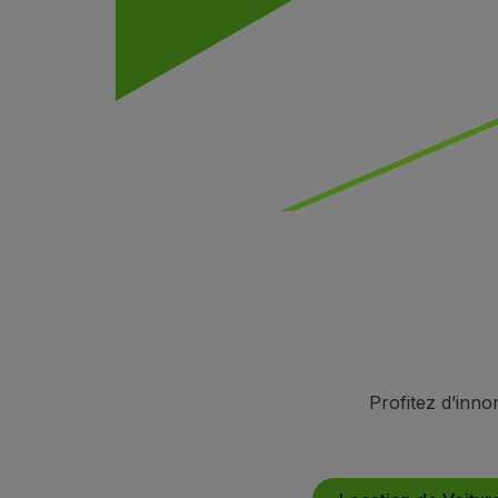
Vols en Economy
Repas à bord
Divertissements
Wi-Fi
Gérer de réservation
Gestion des Réserves
Extras et Upgrades
Facture en ligne
Bons TAP
Extras
Location de voiture
Hébergement
Enregistrement
Informations d'Enregistrement
TAP Miles&Go
Profitez d’inno
Programme TAP Miles&Go
Découvrez le Programme
Accumuler des miles