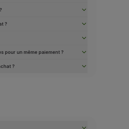
?
at ?
ses pour un même paiement ?
achat ?
 de billets ou de services supplémentaires sur les vols TAP
un code promotionnel » et saisissez le numéro du bon ou d
 l’achat.
 du programme TAP Miles&Go ?