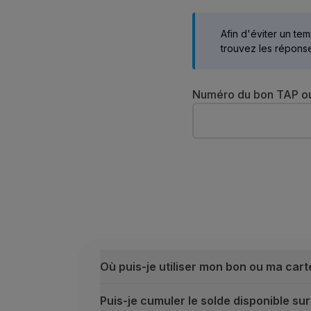
Vols en Economy
Repas à bord
Afin d'éviter un tem
Divertissements
trouvez les réponse
Wi-Fi
Gérer de réservation
Numéro du bon TAP ou
Gestion des Réserves
Extras et Upgrades
Facture en ligne
Bons TAP
Extras
Location de voiture
Hébergement
Enregistrement
Informations d'Enregistrement
TAP Miles&Go
Programme TAP Miles&Go
Où puis-je utiliser mon bon ou ma car
Découvrez le Programme
Accumuler des miles
Puis-je cumuler le solde disponible s