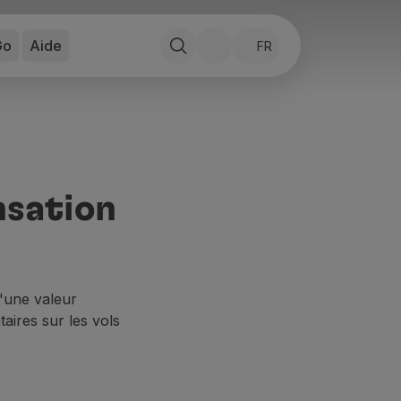
Go
Aide
FR
nsation
'une valeur
aires sur les vols