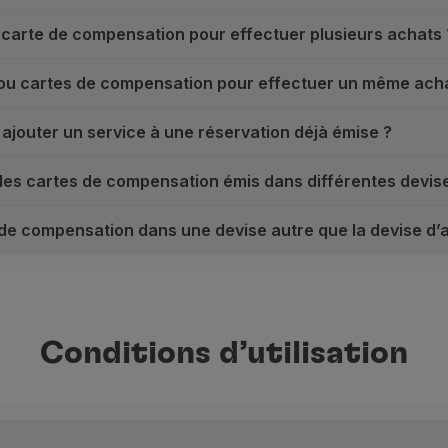
 la carte de compensation pour effectuer plusieurs achats 
at ou cartes de compensation pour effectuer un même ach
r ajouter un service à une réservation déjà émise ?
 des cartes de compensation émis dans différentes devi
s de compensation dans une devise autre que la devise d’
e de compensation ?
 sur votre bon ou votre carte de compensation pour l’achat
ption « Ajouter un bon TAP, une carte de compensation ou 
ensation sera automatiquement déduite du montant total de
Conditions d’utilisation
ur le bon ou la carte de compensation avec une promotion
c les promotions du programme TAP Miles&Go.
a carte de compensation pour effectuer plusieurs achats ?
 pour un achat ultérieur.