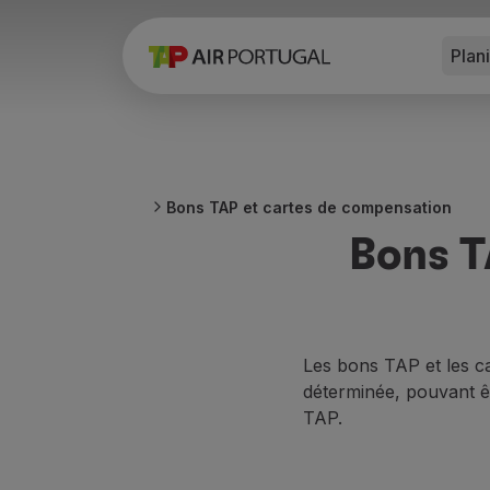
Plan
Réserver
Vols et Destinations
Tarifs
Promotions et Campagnes
Avion et train
Ponte Aérea
Bons TAP et cartes de compensation
Stopover
Bons T
Informations de voyage
Bagage
Besoins spéciaux
Voyager avec des animaux
Bébés et enfants
Les bons TAP et les c
Femmes enceintes
déterminée, pouvant êt
Exigences et documentation
TAP.
À bord
Vols en Business
Vols en Economy Prime