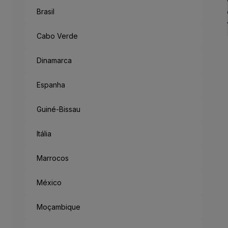
Brasil
Como Um Con
Antigo reino no sudoeste d
Cabo Verde
Mas saindo da metrópole, h
Acabamos a desbravar a Fl
Dinamarca
Espanha
“München Mag 
Guiné-Bissau
Munique gosta de ti: o lema
Itália
Marrocos
México
Moçambique