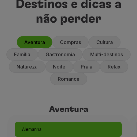
Destinos e dicas a
não perder
Aventura
Compras
Cultura
Família
Gastronomia
Multi-destinos
Natureza
Noite
Praia
Relax
Romance
Aventura
Aventura
Alemanha
Munique, como um conto de 
Alemanha