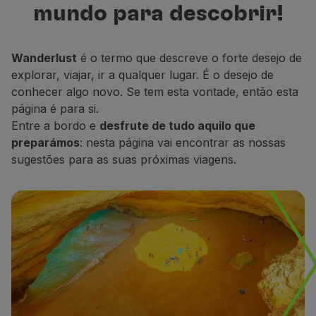
mundo para descobrir!
Voar em Economy
para descobrir, descansar e sonhar.
Refeições a bordo
Entretenimento
Wanderlust
é o termo que descreve o forte desejo de
Wi-Fi
explorar, viajar, ir a qualquer lugar. É o desejo de
Gerir reserva
conhecer algo novo. Se tem esta vontade, então esta
Gestão da Reserva
página é para si.
Extras e Upgrades
Entre a bordo e
desfrute de tudo aquilo que
Fatura online
preparámos
: nesta página vai encontrar as nossas
TAP Vouchers
sugestões para as suas próximas viagens.
Extras
Alugar carro
Alojamento
Check-in
Informações de Check-in
TAP Miles&Go
Programa TAP Miles&Go
Conhecer o Programa
Acumular milhas
Utilizar milhas