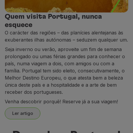
Parceiros
Cartões de Crédito
Quem visita Portugal, nunca
Club TAP Miles&Go
esquece
Promoções e Ofertas
O carácter das regiões – das planícies alentejanas às
Central de ajuda
exuberantes ilhas autónomas – seduzem qualquer um.
Perguntas frequentes
Seja inverno ou verão, aproveite um fim de semana
Pedidos e reclamações
prolongado ou umas férias grandes para conhecer o
Contactos
país, numa viagem a dois, com amigos ou com a
Informações úteis
família. Portugal tem sido eleito, consecutivamente, o
Reembolsos
Melhor Destino Europeu, o que atesta bem a beleza
Fatura online
única deste país e a hospitalidade e a arte de bem
Bagagem perdida / danificada
receber dos portugueses.
Voo atrasado / cancelado
Venha descobrir porquê! Reserve já a sua viagem!
Ler artigo