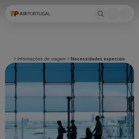
Reservar
Voos e Destinos
Tarifas
Promoções e Campanhas
Avião e comboio
Ponte Aérea
Informações de viagem
Necessidades especiais
Stopover
Informações de viagem
Bagagem
Necessidades especiais
Viajar com animais
Bebés e crianças
Grávidas
Requisitos e documentação
A bordo
Voar em Business
Voar em Economy Prime