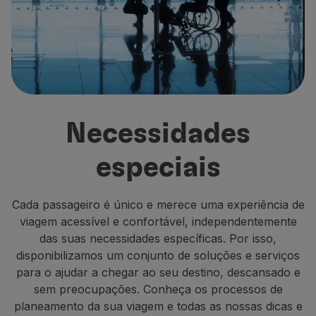
Voar em Economy
Refeições a bordo
Entretenimento
Wi-Fi
Gerir reserva
Gestão da Reserva
Extras e Upgrades
Necessidades
Fatura online
TAP Vouchers
especiais
Extras
Alugar carro
Seguro de Viagem
Cada passageiro é único e merece uma experiência de
Alojamento
viagem acessível e confortável, independentemente
Check-in
das suas necessidades específicas. Por isso,
Informações de Check-in
disponibilizamos um conjunto de soluções e serviços
TAP Miles&Go
para o ajudar a chegar ao seu destino, descansado e
Programa TAP Miles&Go
sem preocupações. Conheça os processos de
Conhecer o Programa
planeamento da sua viagem e todas as nossas dicas e
Acumular milhas