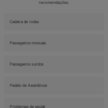
recomendações.
Utilizar milhas
Parceiros
Club TAP Miles&Go
Cadeira de rodas
Promoções e Ofertas
Central de ajuda
Perguntas frequentes
Pedidos e reclamações
Passageiros invisuais
Contactos
Informações úteis
Reembolsos
Fatura online
Passageiros surdos
Bagagem perdida / danificada
Voo atrasado / cancelado
Pedido de Assistência
Problemas de saúde