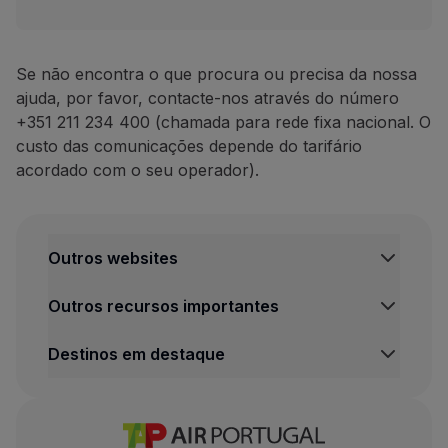
Se não encontra o que procura ou precisa da nossa
ajuda, por favor, contacte-nos através do número
+351 211 234 400 (chamada para rede fixa nacional. O
custo das comunicações depende do tarifário
acordado com o seu operador).
Outros websites
TAP Institucional
Outros recursos importantes
TAP FORBIZ
TAP Air Cargo
Central de Informação legal
Destinos em destaque
TAP Maintenance & Engineering
Condições de Transporte
TAP Store
Política de Privacidade e Cookies
Voos Lisboa
Termos e Condições TAP Miles&Go
Voos Porto
Definições de cookies
Voos Funchal