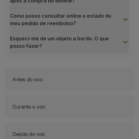
após a compra do bilhete?
Como posso consultar online o estado do
meu pedido de reembolso?
Esqueci-me de um objeto a bordo. O que
posso fazer?
Que reservas podem ser alteradas online?
Podem ser alteradas todas as reservas que tenham sido
Não é possível alterar reservas feitas através de Ag
Reservas de grupo;
Antes do voo
Reservas com serviços adicionais como:
menores não acompanhados;
transporte de equipamento desportivo;
Durante o voo
bagagem extra;
transporte de animais (na cabina e / ou no porão
Depois do voo
transporte de bicicletas;