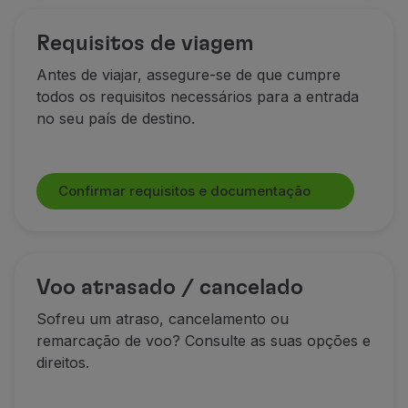
Utilizar milhas
Requisitos de viagem
Parceiros
Club TAP Miles&Go
Antes de viajar, assegure-se de que cumpre
Promoções e Ofertas
todos os requisitos necessários para a entrada
Central de ajuda
no seu país de destino.
Perguntas frequentes
Pedidos e reclamações
Contactos
Confirmar requisitos e documentação
Informações úteis
Reembolsos
Fatura online
Bagagem perdida / danificada
Voo atrasado / cancelado
Voo atrasado / cancelado
Sofreu um atraso, cancelamento ou
remarcação de voo? Consulte as suas opções e
direitos.