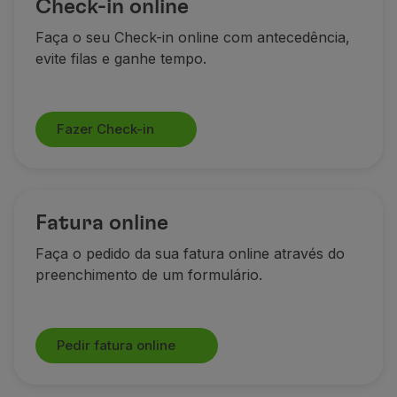
Check-in online
Voar em Economy
Refeições a bordo
Faça o seu Check-in online com antecedência,
Entretenimento
evite filas e ganhe tempo.
Wi-Fi
Gerir reserva
Gestão da Reserva
Fazer Check-in
Extras e Upgrades
Fatura online
TAP Vouchers
Extras
Fatura online
Alugar carro
Seguro de Viagem
Faça o pedido da sua fatura online através do
Alojamento
preenchimento de um formulário.
Check-in
Informações de Check-in
TAP Miles&Go
Pedir fatura online
Programa TAP Miles&Go
Conhecer o Programa
Acumular milhas