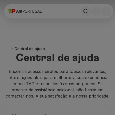
Reservar
Voos e Destinos
Tarifas
Promoções e Campanhas
Avião e comboio
Ponte Aérea
Central de ajuda
Stopover
Central de ajuda
Informações de viagem
Bagagem
Necessidades especiais
Encontre acessos diretos para tópicos relevantes,
Viajar com animais
informações úteis para melhorar a sua experiência
Bebés e crianças
com a TAP e respostas às suas perguntas. Se
Grávidas
precisar de assistência adicional, não hesite em
Requisitos e documentação
contactar-nos. A sua satisfação é a nossa prioridade!
A bordo
Voar em Business
Voar em Economy Prime