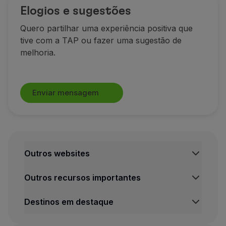
Elogios e sugestões
Quero partilhar uma experiência positiva que
tive com a TAP ou fazer uma sugestão de
melhoria.
Enviar mensagem
Outros websites
TAP Institucional
Outros recursos importantes
TAP FORBIZ
TAP Air Cargo
Central de Informação legal
Destinos em destaque
TAP Maintenance & Engineering
Condições de Transporte
TAP Store
Política de Privacidade e Cookies
Voos Lisboa