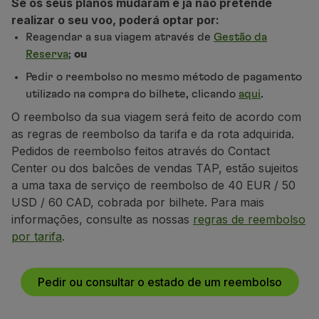
Se os seus planos mudaram e já não pretende
Voar em Economy
realizar o seu voo, poderá optar por:
Refeições a bordo
Reagendar a sua viagem através de
Gestão da
Entretenimento
Reserva
;
ou
Wi-Fi
Pedir o reembolso no mesmo método de pagamento
Gerir reserva
utilizado na compra do bilhete, clicando
aqui
.
Gestão da Reserva
Extras e Upgrades
O reembolso da sua viagem será feito de acordo com
Fatura online
as regras de reembolso da tarifa e da rota adquirida.
TAP Vouchers
Pedidos de reembolso feitos através do Contact
Extras
Center ou dos balcões de vendas TAP, estão sujeitos
Alugar carro
a uma taxa de serviço de reembolso de 40 EUR / 50
Seguro de Viagem
USD / 60 CAD, cobrada por bilhete. Para mais
Alojamento
informações, consulte as nossas
regras de reembolso
Check-in
por tarifa
.
Informações de Check-in
TAP Miles&Go
Pedir ou consultar o estado de um reembolso
Programa TAP Miles&Go
Conhecer o Programa
Acumular milhas