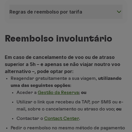
Utilizar milhas
Regras de reembolso por tarifa
Parceiros
Club TAP Miles&Go
Regras de reembolso por tarifa
Promoções e Ofertas
Central de ajuda
Europa e Marrocos
Reembolso involuntário
Perguntas frequentes
Pedidos e reclamações
Discount
Contactos
Em caso de cancelamento de voo ou de atraso
Apenas taxas aeroportuárias
Américas e África (exceto Marrocos)
Informações úteis
superior a 5h – e apenas se não viajar noutro voo
Reembolsos
alternativo –, pode optar por:
Basic
Fatura online
(1)
Discount
Reembolsável antes do início da viagem. Ao valor da
Reagendar gratuitamente a sua viagem,
utilizando
Não reembolsável
Apenas taxas aeroportuárias
Bagagem perdida / danificada
(2)
Em bilhetes de ida e volta, só é efetuado o reembol
uma das seguintes opções
:
Voo atrasado / cancelado
Pedidos de reembolso feitos através do Contact Cente
Aceder a
Gestão da Reserva
;
ou
(3)
Reembolsável antes do início da viagem. Ao valor d
Classic
Basic
Utilizar o link que recebeu da TAP, por SMS ou e-
Apenas taxas aeroportuárias
(4)
Pedidos de reembolso feitos através do Contact Ce
Apenas taxas aeroportuárias
mail, sobre o cancelamento ou atraso do voo;
ou
Contactar o
Contact Center
.
Plus
Classic
Pedir o reembolso no mesmo método de pagamento
Totalmente reembolsável
(2)
Dedução de uma penalidade ao valor da tarifa
(1)