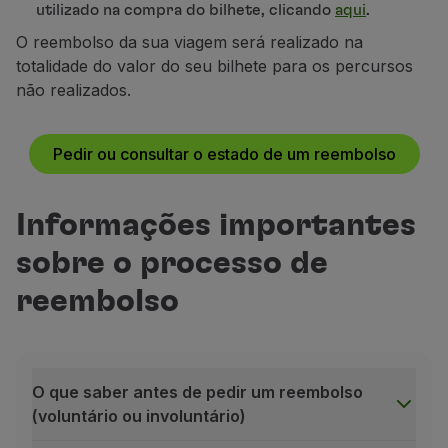
utilizado na compra do bilhete, clicando
aqui
.
O reembolso da sua viagem será realizado na
Prime
Plus
totalidade do valor do seu bilhete para os percursos
Não aplicável
Totalmente reembolsável
(2)
não realizados.
Top Prime
Prime
Não aplicável
Dedução de uma penalidade ao valor da tarifa (3)
Pedir ou consultar o estado de um reembolso
Executive
Top Prime
Informações importantes
Apenas taxas aeroportuárias
Totalmente reembolsável (4)
sobre o processo de
Top Executive
Executive
reembolso
Totalmente reembolsável
(4)
Dedução de uma penalidade ao valor da tarifa
(3)
Top Executive
Totalmente reembolsável
(4)
O que saber antes de pedir um reembolso
(voluntário ou involuntário)