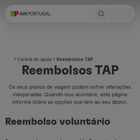
Reservar
Voos e Destinos
Tarifas
Promoções e Campanhas
Avião e comboio
Ponte Aérea
Central de ajuda
Reembolsos TAP
Stopover
Reembolsos TAP
Informações de viagem
Bagagem
Necessidades especiais
Os seus planos de viagem podem sofrer alterações
Viajar com animais
inesperadas. Quando isso acontece, esta página
Bebés e crianças
informa sobre as opções que tem ao seu dispor.
Grávidas
Requisitos e documentação
Reembolso voluntário
A bordo
Voar em Business
Voar em Economy Prime