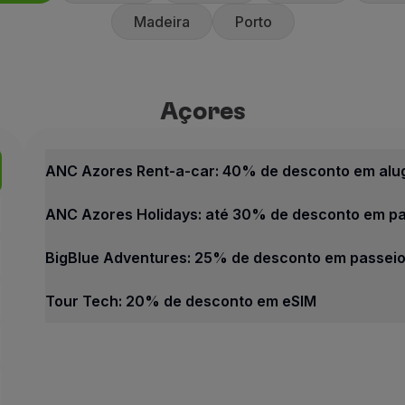
Madeira
Porto
Açores
Açores
Melhores ofertas
ANC Azores Rent-a-car: 40%
ANC Azores Rent-a-car: 40% de desconto em alug
40% de desconto sobre a tar
ANC Azores Holidays: até 30% de desconto em pas
10% de desconto em campan
A ANC Rent-a-car privilegia 
BigBlue Adventures: 25% de desconto em passeios
Como beneficiar desta ofert
Tour Tech: 20% de desconto em eSIM
Faça a sua reserva através 
Açores
Contactos
Melhores ofertas
Telefone:
+351 296 247 171
ANC Azores Rent-a-car: 40% de desconto em alugu
E-mail:
[email protected]