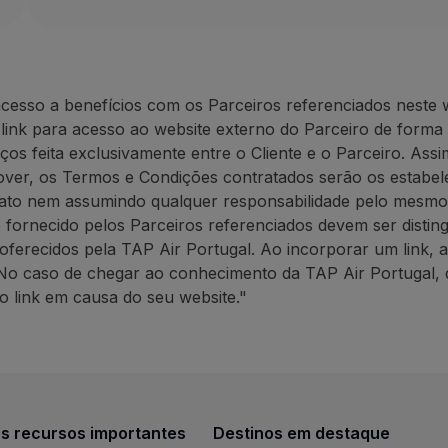
Website:
https://rentacar.azo
40% de desconto sobre a tarifa de balcão (mínim
ANC Azores Holidays: até 30
10% de desconto em campanhas promocionais (mí
A ANC Rent-a-car privilegia um serviço rápido e efi
30% de desconto sobre a tar
10% de desconto em campan
cesso a benefícios com os Parceiros referenciados neste 
Como beneficiar desta oferta:
A ANC
Azores
Holidays
tem u
 link para acesso ao website externo do Parceiro de forma
Faça a sua reserva através do
website do Parceiro
,
ços feita exclusivamente entre o Cliente e o Parceiro. Assi
Como beneficiar desta ofert
er, os Termos e Condições contratados serão os estabelec
Contactos
Faça a sua reserva através 
rato nem assumindo qualquer responsabilidade pelo mesmo
Telefone:
+351 296 247 171
o fornecido pelos Parceiros referenciados devem ser distin
E-mail:
[email protected]
Contactos
oferecidos pela TAP Air Portugal. Ao incorporar um link, 
Website:
https://rentacar.azoresholidays.pt/pt
Telefone:
+351 296 184 171
No caso de chegar ao conhecimento da TAP Air Portugal, 
ANC Azores Holidays: até 30% de desconto em passe
E-mail:
[email protected]
o link em causa do seu website."
Website:
https://www.azoresh
30% de desconto sobre a tarifa de balcão em ani
BigBlue Adventures: 25% de d
10% de desconto em campanhas promocionais (mí
A ANC
Azores
Holidays
tem uma vasta experiência n
25% de desconto em passeio
Uma agência de viagens espec
Como beneficiar desta oferta:
s recursos importantes
Destinos em destaque