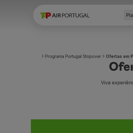
Pl
Reservar
Voos e Destinos
Tarifas
Promoções e Campanhas
Avião e comboio
Ponte Aérea
Programa Portugal Stopover
Ofertas em 
Stopover
Ofe
Informações de viagem
Bagagem
Necessidades especiais
Viva experiênc
Viajar com animais
Bebés e crianças
Grávidas
Requisitos e documentação
A bordo
Voar em Business
Voar em Economy Prime