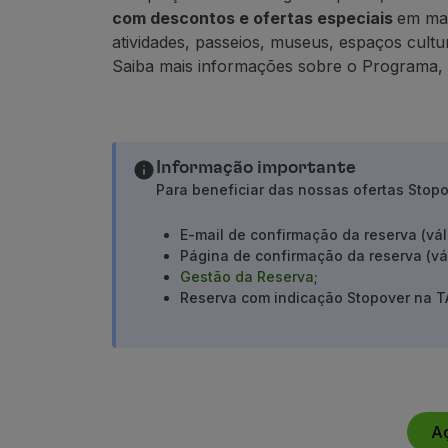
Acumular milhas
com descontos e ofertas especiais
em mai
Utilizar milhas
atividades, passeios, museus, espaços cultur
Parceiros
Saiba mais informações sobre o Programa,
Club TAP Miles&Go
Promoções e Ofertas
Central de ajuda
Perguntas frequentes
Informação importante
Pedidos e reclamações
Para beneficiar das nossas ofertas Stop
Contactos
Informações úteis
E-mail de confirmação da reserva (vá
Reembolsos
Página de confirmação da reserva (vá
Fatura online
Gestão da Reserva
;
Bagagem perdida / danificada
Reserva com indicação Stopover na T
Voo atrasado / cancelado
A