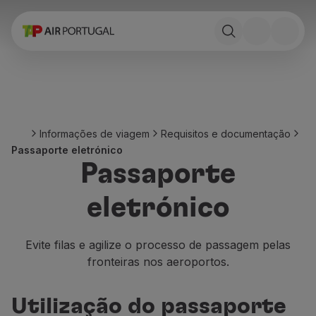
Reservar
Voos e Destinos
Tarifas
Promoções e Campanhas
Avião e comboio
Ponte Aérea
Informações de viagem
Requisitos e documentação
Stopover
Passaporte eletrónico
Informações de viagem
Passaporte
Bagagem
Necessidades especiais
eletrónico
Viajar com animais
Bebés e crianças
Grávidas
Evite filas e agilize o processo de passagem pelas
Requisitos e documentação
fronteiras nos aeroportos.
A bordo
Voar em Business
Utilização do passaporte
Voar em Economy Prime