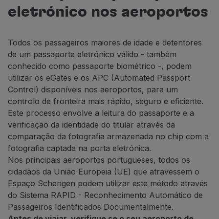
Voar em Economy
eletrónico nos aeroportos
Refeições a bordo
Entretenimento
Wi-Fi
Todos os passageiros maiores de idade e detentores
Gerir reserva
de um passaporte eletrónico válido - também
Gestão da Reserva
conhecido como passaporte biométrico -, podem
Extras e Upgrades
utilizar os eGates e os APC (Automated Passport
Fatura online
Control) disponíveis nos aeroportos, para um
TAP Vouchers
controlo de fronteira mais rápido, seguro e eficiente.
Extras
Este processo envolve a leitura do passaporte e a
Alugar carro
verificação da identidade do titular através da
Alojamento
comparação da fotografia armazenada no chip com a
Check-in
fotografia captada na porta eletrónica.
Informações de Check-in
Nos principais aeroportos portugueses, todos os
TAP Miles&Go
cidadãos da União Europeia (UE) que atravessem o
Programa TAP Miles&Go
Espaço Schengen podem utilizar este método através
Conhecer o Programa
do Sistema RAPID - Reconhecimento Automático de
Acumular milhas
Passageiros Identificados Documentalmente.
Utilizar milhas
Antes de viajar, verifique se o seu aeroporto de