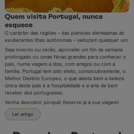
Parceiros
Club TAP Miles&Go
Quem visita Portugal, nunca
Promoções e Ofertas
esquece
Central de ajuda
O carácter das regiões – das planícies alentejanas às
Perguntas frequentes
exuberantes ilhas autónomas – seduzem qualquer um.
Pedidos e reclamações
Seja inverno ou verão, aproveite um fim de semana
Contactos
prolongado ou umas férias grandes para conhecer o
Informações úteis
país, numa viagem a dois, com amigos ou com a
Reembolsos
família. Portugal tem sido eleito, consecutivamente, o
Fatura online
Melhor Destino Europeu, o que atesta bem a beleza
Bagagem perdida / danificada
única deste país e a hospitalidade e a arte de bem
Voo atrasado / cancelado
receber dos portugueses.
Venha descobrir porquê! Reserve já a sua viagem!
Ler artigo