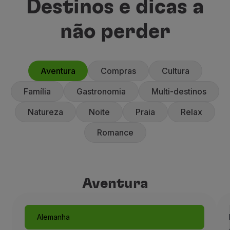
Destinos e dicas a
não perder
Aventura
Compras
Cultura
Família
Gastronomia
Multi-destinos
Natureza
Noite
Praia
Relax
Romance
Aventura
Aventura
Alemanha
Munique, como um conto de 
Alemanha