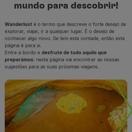
mundo para descobrir!
Voar em Economy
para descobrir, descansar e sonhar.
Refeições a bordo
Entretenimento
Wanderlust
é o termo que descreve o forte desejo de
Wi-Fi
explorar, viajar, ir a qualquer lugar. É o desejo de
Gerir reserva
conhecer algo novo. Se tem esta vontade, então esta
Gestão da Reserva
página é para si.
Extras e Upgrades
Entre a bordo e
desfrute de tudo aquilo que
Fatura online
preparámos
: nesta página vai encontrar as nossas
TAP Vouchers
sugestões para as suas próximas viagens.
Extras
Alugar carro
Alojamento
Check-in
Informações de Check-in
TAP Miles&Go
Programa TAP Miles&Go
Conhecer o Programa
Acumular milhas
Utilizar milhas