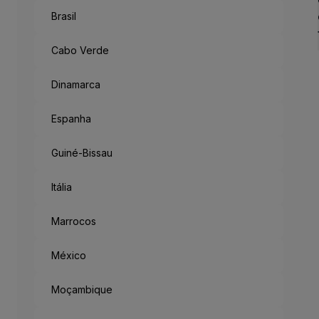
Brasil
Como Um Con
Antigo reino no sudoeste d
Cabo Verde
Mas saindo da metrópole, h
Acabamos a desbravar a Fl
Dinamarca
Espanha
“München Mag 
Guiné-Bissau
Munique gosta de ti: o lema
Itália
Marrocos
México
Moçambique