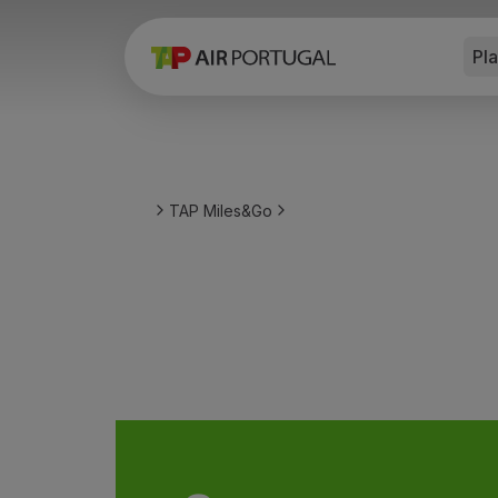
Pl
Reservar
Voos e Destinos
Tarifas
Promoções e Campanhas
Avião e comboio
Ponte Aérea
TAP Miles&Go
Stopover
Informações de viagem
Bagagem
Necessidades especiais
Viajar com animais
Bebés e crianças
Grávidas
Requisitos e documentação
A bordo
Voar em Business
Voar em Economy Prime