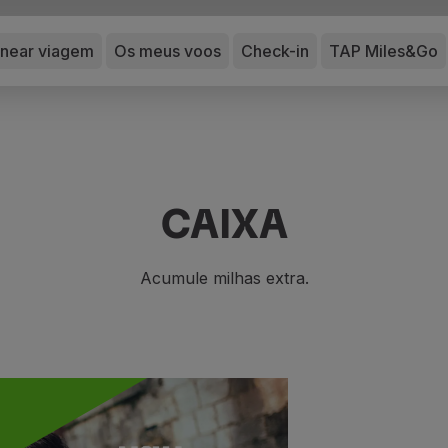
anear viagem
Os meus voos
Check-in
TAP Miles&Go
CAIXA
Acumule milhas extra.