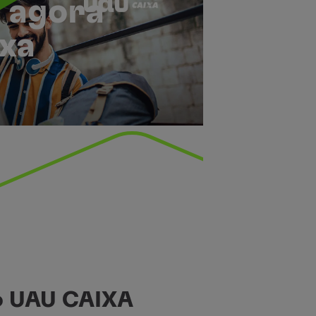
 agora
xa
o UAU CAIXA