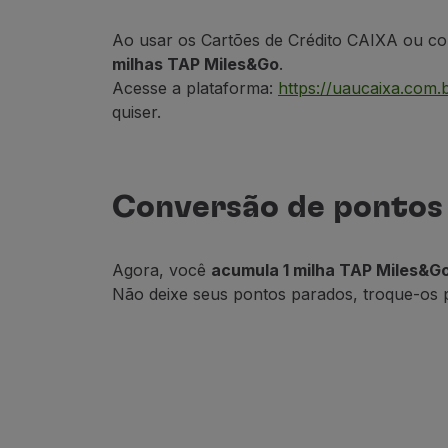
Utilizar milhas
Parceiros
Ao usar os Cartões de Crédito CAIXA ou 
Club TAP Miles&Go
milhas TAP Miles&Go
.
Promoções e Ofertas
Acesse a plataforma:
https://uaucaixa.com
Central de ajuda
quiser.
Perguntas frequentes
Pedidos e reclamações
Contactos
Informações úteis
Conversão de pontos 
Reembolsos
Fatura online
Bagagem perdida / danificada
Agora, você
acumula 1 milha TAP Miles&G
Voo atrasado / cancelado
Não deixe seus pontos parados, troque-os p