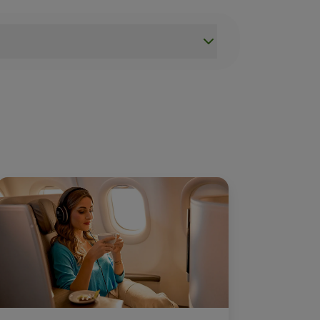
 sejam Clientes do Programa TAP Miles&Go;
, com transferência mínima de 20.000 pontos UAU CAIXA. 