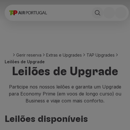
Reservar
Voos e Destinos
Tarifas
Promoções e Campanhas
Avião e comboio
Ponte Aérea
Gerir reserva
Extras e Upgrades
TAP Upgrades
Stopover
Leilões de Upgrade
Informações de viagem
Leilões de Upgrade
Bagagem
Necessidades especiais
Viajar com animais
Participe nos nossos leilões e garanta um Upgrade
Bebés e crianças
para Economy Prime (em voos de longo curso) ou
Grávidas
Business e viaje com mais conforto.
Requisitos e documentação
A bordo
Leilões disponíveis
Voar em Business
Voar em Economy Prime