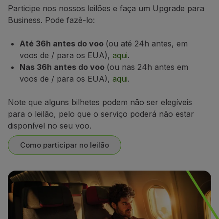
Participe nos nossos leilões e faça um Upgrade para
Utilizar milhas
Business. Pode fazê-lo:
Parceiros
Club TAP Miles&Go
Até 36h antes do voo
(ou até 24h antes, em
Promoções e Ofertas
voos de / para os EUA),
aqui
.
Central de ajuda
Nas 36h antes do voo
(ou nas 24h antes em
Perguntas frequentes
voos de / para os EUA),
aqui
.
Pedidos e reclamações
Contactos
Note que alguns bilhetes podem não ser elegíveis
Informações úteis
para o leilão, pelo que o serviço poderá não estar
Reembolsos
disponível no seu voo.
Fatura online
Bagagem perdida / danificada
Como participar no leilão
Voo atrasado / cancelado