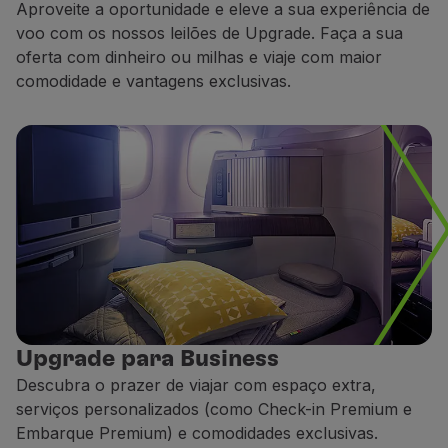
Aproveite a oportunidade e eleve a sua experiência de
Voar em Economy
voo com os nossos leilões de Upgrade. Faça a sua
Refeições a bordo
oferta com dinheiro ou milhas e viaje com maior
Entretenimento
comodidade e vantagens exclusivas.
Wi-Fi
Gerir reserva
Gestão da Reserva
Extras e Upgrades
Fatura online
TAP Vouchers
Extras
Alugar carro
Seguro de Viagem
Alojamento
Check-in
Informações de Check-in
Upgrade para Business
TAP Miles&Go
Descubra o prazer de viajar com espaço extra,
Programa TAP Miles&Go
serviços personalizados (como Check-in Premium e
Conhecer o Programa
Embarque Premium) e comodidades exclusivas.
Acumular milhas