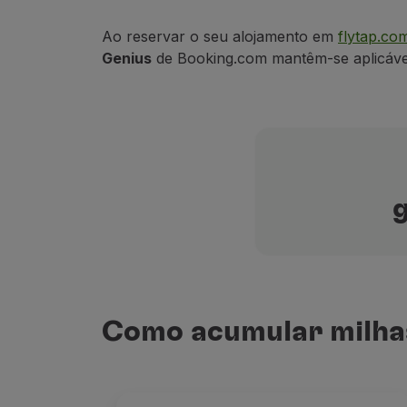
Acumular milhas
Utilizar milhas
Ao reservar o seu alojamento em
flytap.co
Parceiros
Genius
de Booking.com mantêm-se aplicávei
Club TAP Miles&Go
Promoções e Ofertas
Central de ajuda
Perguntas frequentes
Pedidos e reclamações
Contactos
Informações úteis
Reembolsos
Fatura online
Bagagem perdida / danificada
Voo atrasado / cancelado
Como acumular milha