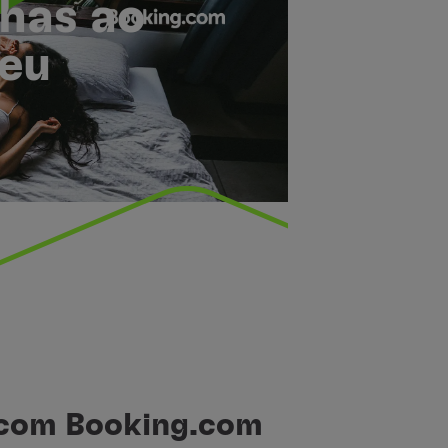
has ao
seu
 com Booking.com