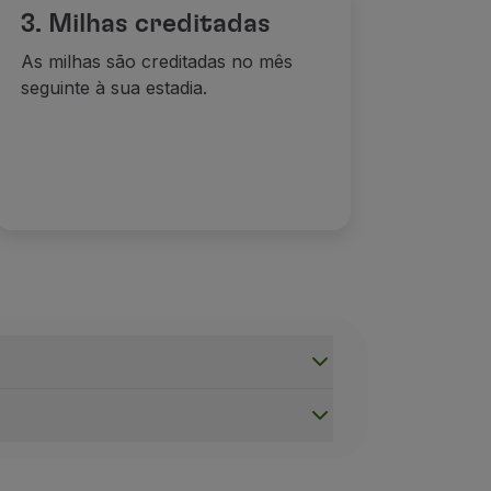
3. Milhas creditadas
As milhas são creditadas no mês
seguinte à sua estadia.
tels
(em todos os mercados, exceto Brasil, EUA e Canadá