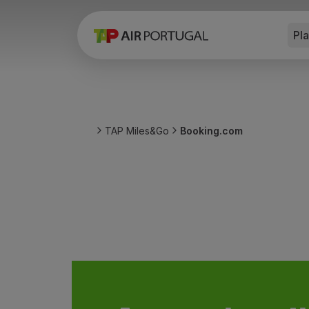
Pl
Reservar
Voos e Destinos
Tarifas
Promoções e Campanhas
Avião e comboio
Ponte Aérea
TAP Miles&Go
Booking.com
Stopover
Informações de viagem
Bagagem
Necessidades especiais
Viajar com animais
Bebés e crianças
Grávidas
Requisitos e documentação
A bordo
Voar em Business
Voar em Economy Prime