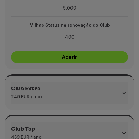
5.000
tatus na renovação do Club
400
Milhas Status na renovação do Club
400
Aderir
Aderir
Club Extra
249 EUR / ano
Milhas Bónus imediatas na adesão
4.000
Club Top
459 EUR / ano