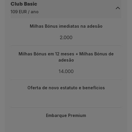
Club Basic
Parceiros
109 EUR / ano
Club TAP Miles&Go
Promoções e Ofertas
Milhas Bónus imediatas na adesão
Milhas Bónus imediatas na adesão
Central de ajuda
Perguntas frequentes
2.000
2.000
Pedidos e reclamações
Contactos
Milhas Bónus em 12 meses + Milhas Bónus de adesão
Milhas Bónus em 12 meses + Milhas Bónus de
Informações úteis
adesão
Reembolsos
14.000
Fatura online
14.000
Bagagem perdida / danificada
 novo estatuto e benefícios
Voo atrasado / cancelado
Oferta de novo estatuto e benefícios
Embarque Premium
Embarque Premium