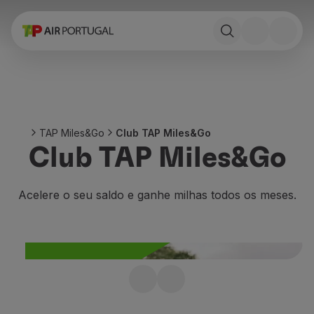
Reservar
Voos e Destinos
Tarifas
Promoções e Campanhas
Avião e comboio
Ponte Aérea
TAP Miles&Go
Club TAP Miles&Go
Stopover
Club TAP Miles&Go
Informações de viagem
Bagagem
Necessidades especiais
Acelere o seu saldo e ganhe milhas todos os meses.
Viajar com animais
Bebés e crianças
Grávidas
Requisitos e documentação
A bordo
Adira ao Club TAP
Voar em Business
Voar em Economy Prime