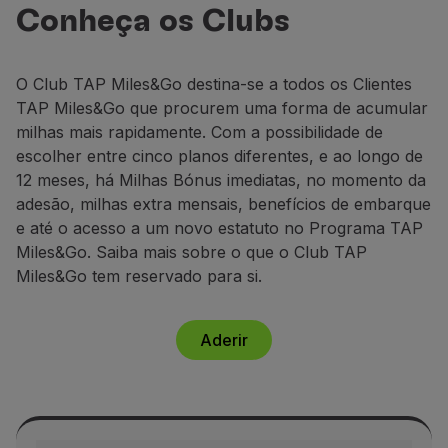
Miles&Go
Voar em Economy
Conheça os Clubs
Acumule até 158.000 milhas anuais e
Refeições a bordo
usufrua de benefícios exclusivos.
Entretenimento
O Club TAP
Miles&Go
destina-se a todos os Clientes
Wi-Fi
Adira já
TAP
Miles&Go
que procurem
uma forma de acumular
Gerir reserva
milhas mais rapidamente.
Com a possibilidade de
Gestão da Reserva
escolher entre cinco
planos diferentes,
e ao longo de
Extras e Upgrades
12 meses,
há
M
ilhas Bónus imediatas, no momento da
Fatura online
adesão,
m
ilhas
e
xtra mensais
,
benefícios de embarque
TAP Vouchers
e até o acesso a um
novo estatuto no Programa TAP
Extras
Miles&
Go
.
Saiba mais sobre o que o Club TAP
Alugar carro
Miles&Go
tem reservado para si.
Alojamento
Check-in
Informações de Check-in
Aderir
TAP Miles&Go
Programa TAP Miles&Go
Conhecer o Programa
Acumular milhas
Utilizar milhas