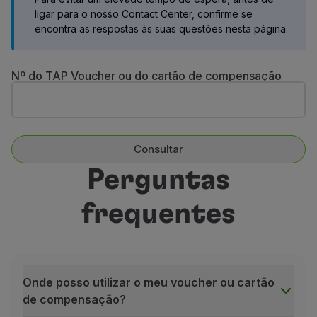
Voar em Economy
ligar para o nosso Contact Center, confirme se
Refeições a bordo
encontra as respostas às suas questões nesta página.
Entretenimento
Wi-Fi
Nº do TAP Voucher ou do cartão de compensação
Gerir reserva
Gestão da Reserva
Extras e Upgrades
Fatura online
TAP Vouchers
Consultar
Extras
Perguntas
Alugar carro
Alojamento
frequentes
Check-in
Informações de Check-in
TAP Miles&Go
Programa TAP Miles&Go
Conhecer o Programa
Onde posso utilizar o meu voucher ou cartão
Acumular milhas
de compensação?
Utilizar milhas