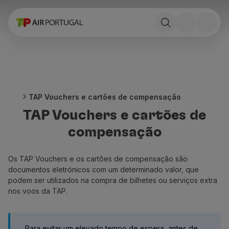
Reservar
Voos e Destinos
Tarifas
Promoções e Campanhas
Avião e comboio
Ponte Aérea
TAP Vouchers e cartões de compensação
Stopover
TAP Vouchers e cartões de
Informações de viagem
Bagagem
compensação
Necessidades especiais
Viajar com animais
Os TAP Vouchers e os cartões de compensação são
Bebés e crianças
documentos eletrónicos com um determinado valor, que
Grávidas
podem ser utilizados na compra de bilhetes ou serviços extra
Requisitos e documentação
nos voos da TAP.
A bordo
Voar em Business
Voar em Economy Prime
Para evitar um elevado tempo de espera, antes de