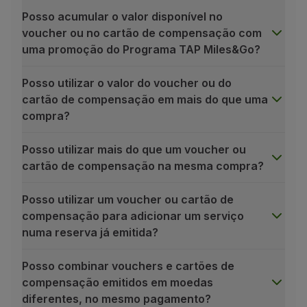
Parceiros
Posso acumular o valor disponível no
Club TAP Miles&Go
voucher ou no cartão de compensação com
Promoções e Ofertas
uma promoção do Programa TAP Miles&Go?
Central de ajuda
Perguntas frequentes
Posso utilizar o valor do voucher ou do
Pedidos e reclamações
cartão de compensação em mais do que uma
Contactos
compra?
Informações úteis
Reembolsos
Posso utilizar mais do que um voucher ou
Fatura online
cartão de compensação na mesma compra?
Bagagem perdida / danificada
Voo atrasado / cancelado
Posso utilizar um voucher ou cartão de
compensação para adicionar um serviço
numa reserva já emitida?
Posso combinar vouchers e cartões de
compensação emitidos em moedas
diferentes, no mesmo pagamento?