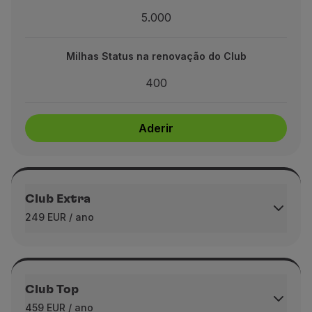
5.000
tatus na renovação do Club
400
Milhas Status na renovação do Club
400
Aderir
Aderir
Club Extra
249 EUR / ano
Milhas Bónus imediatas na adesão
4.000
Club Top
459 EUR / ano