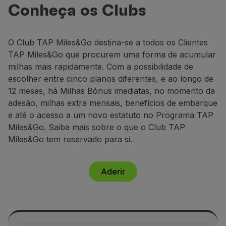
Miles&Go
Voar em Economy
Conheça os Clubs
Acumule até 158.000 milhas anuais e
Refeições a bordo
usufrua de benefícios exclusivos.
Entretenimento
O Club TAP
Miles&Go
destina-se a todos os Clientes
Wi-Fi
Adira já
TAP
Miles&Go
que procurem
uma forma de acumular
Gerir reserva
milhas mais rapidamente.
Com a possibilidade de
Gestão da Reserva
escolher entre cinco
planos diferentes,
e ao longo de
Extras e Upgrades
12 meses,
há
M
ilhas Bónus imediatas, no momento da
Fatura online
adesão,
m
ilhas
e
xtra mensais
,
benefícios de embarque
TAP Vouchers
e até o acesso a um
novo estatuto no Programa TAP
Extras
Miles&
Go
.
Saiba mais sobre o que o Club TAP
Alugar carro
Miles&Go
tem reservado para si.
Alojamento
Check-in
Informações de Check-in
Aderir
TAP Miles&Go
Programa TAP Miles&Go
Conhecer o Programa
Acumular milhas
Utilizar milhas