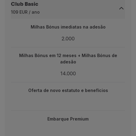
Club Basic
Parceiros
109 EUR / ano
Club TAP Miles&Go
Promoções e Ofertas
Milhas Bónus imediatas na adesão
Milhas Bónus imediatas na adesão
Central de ajuda
Perguntas frequentes
2.000
2.000
Pedidos e reclamações
Contactos
Milhas Bónus em 12 meses + Milhas Bónus de adesão
Milhas Bónus em 12 meses + Milhas Bónus de
Informações úteis
adesão
Reembolsos
14.000
Fatura online
14.000
Bagagem perdida / danificada
 novo estatuto e benefícios
Voo atrasado / cancelado
Oferta de novo estatuto e benefícios
Embarque Premium
Embarque Premium