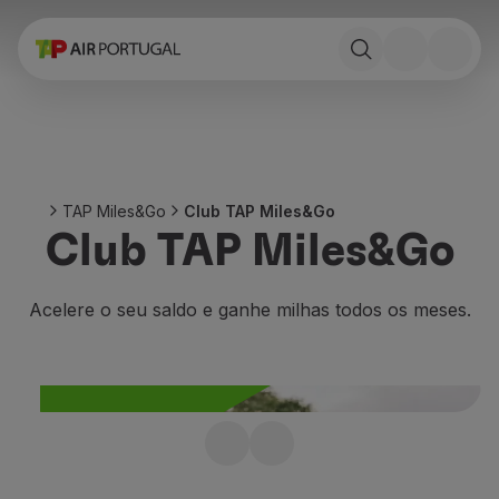
Reservar
Voos e Destinos
Tarifas
Promoções e Campanhas
Avião e comboio
Ponte Aérea
TAP Miles&Go
Club TAP Miles&Go
Stopover
Club TAP Miles&Go
Informações de viagem
Bagagem
Necessidades especiais
Acelere o seu saldo e ganhe milhas todos os meses.
Viajar com animais
Bebés e crianças
Grávidas
Requisitos e documentação
A bordo
Adira ao Club TAP
Voar em Business
Voar em Economy Prime