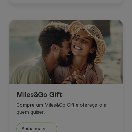
Parceiros
Club TAP Miles&Go
Promoções e Ofertas
Central de ajuda
Perguntas frequentes
Pedidos e reclamações
Contactos
Informações úteis
Reembolsos
Fatura online
Bagagem perdida / danificada
Voo atrasado / cancelado
Miles&Go Gift
Compre um Miles&Go Gift e ofereça-o a
quem quiser.
Saiba mais