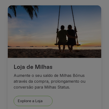
Voar em Economy
Refeições a bordo
Entretenimento
Wi-Fi
Gerir reserva
Gestão da Reserva
Extras e Upgrades
Fatura online
TAP Vouchers
Extras
Alugar carro
Loja de Milhas
Alojamento
Check-in
Aumente o seu saldo de Milhas Bónus
Informações de Check-in
através da compra, prolongamento ou
TAP Miles&Go
conversão para Milhas Status.
Programa TAP Miles&Go
Conhecer o Programa
Explore a Loja
Acumular milhas
Utilizar milhas