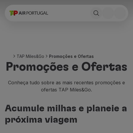
Reservar
Voos e Destinos
Tarifas
Promoções e Campanhas
Avião e comboio
Ponte Aérea
TAP Miles&Go
Promoções e Ofertas
Stopover
Promoções e Ofertas
Informações de viagem
Bagagem
Necessidades especiais
Conheça tudo sobre as mais recentes promoções e
Viajar com animais
ofertas TAP Miles&Go.
Bebés e crianças
Grávidas
Acumule milhas e planeie a
Requisitos e documentação
A bordo
próxima viagem
Voar em Business
Voar em Economy Prime