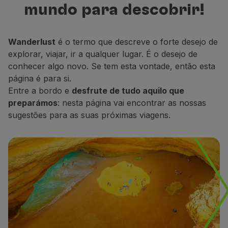
mundo para descobrir!
Voar em Economy
para descobrir, descansar e sonhar.
Refeições a bordo
Entretenimento
Wanderlust
é o termo que descreve o forte desejo de
Wi-Fi
explorar, viajar, ir a qualquer lugar. É o desejo de
Gerir reserva
conhecer algo novo. Se tem esta vontade, então esta
Gestão da Reserva
página é para si.
Extras e Upgrades
Entre a bordo e
desfrute de tudo aquilo que
Fatura online
preparámos
: nesta página vai encontrar as nossas
TAP Vouchers
sugestões para as suas próximas viagens.
Extras
Alugar carro
Alojamento
Check-in
Informações de Check-in
TAP Miles&Go
Programa TAP Miles&Go
Conhecer o Programa
Acumular milhas
Utilizar milhas