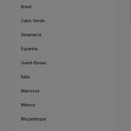
Brasil
Como Um Con
Antigo reino no sudoeste d
Cabo Verde
Mas saindo da metrópole, h
Acabamos a desbravar a Fl
Dinamarca
Espanha
“München Mag 
Guiné-Bissau
Munique gosta de ti: o lema
Itália
Marrocos
México
Moçambique