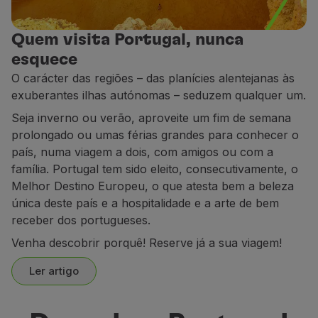
Parceiros
Club TAP Miles&Go
Quem visita Portugal, nunca
Promoções e Ofertas
esquece
Central de ajuda
O carácter das regiões – das planícies alentejanas às
Perguntas frequentes
exuberantes ilhas autónomas – seduzem qualquer um.
Pedidos e reclamações
Seja inverno ou verão, aproveite um fim de semana
Contactos
prolongado ou umas férias grandes para conhecer o
Informações úteis
país, numa viagem a dois, com amigos ou com a
Reembolsos
família. Portugal tem sido eleito, consecutivamente, o
Fatura online
Melhor Destino Europeu, o que atesta bem a beleza
Bagagem perdida / danificada
única deste país e a hospitalidade e a arte de bem
Voo atrasado / cancelado
receber dos portugueses.
Venha descobrir porquê! Reserve já a sua viagem!
Ler artigo