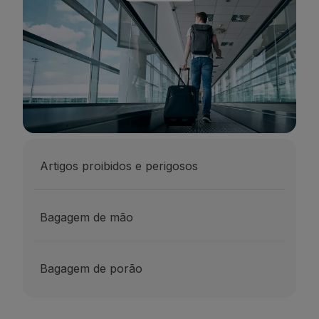
Voar em Economy
Refeições a bordo
Entretenimento
Wi-Fi
Gerir reserva
Gestão da Reserva
Extras e Upgrades
Fatura online
TAP Vouchers
Extras
Artigos proibidos e perigosos
Alugar carro
Alojamento
Check-in
Bagagem de mão
Informações de Check-in
TAP Miles&Go
Programa TAP Miles&Go
Bagagem de porão
Conhecer o Programa
Acumular milhas
Utilizar milhas