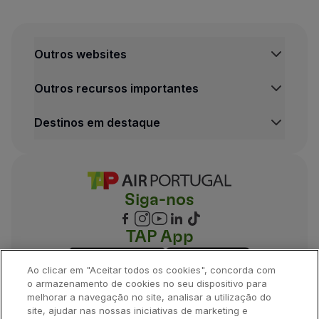
Outros websites
TAP Institucional
Outros recursos importantes
TAP Air Cargo
TAP Maintenance & Engineering
Central de Informação legal
Destinos em destaque
TAP Store
Condições de Transporte
Política de Privacidade e Cookies
Voos Lisboa
Termos e Condições TAP Miles&Go
Voos Porto
Definições de cookies
Voos Funchal
Siga-nos
Voos Madrid
Voos Londres
Voos Nova Iorque
TAP App
Voos Rio de Janeiro
Ao clicar em "Aceitar todos os cookies", concorda com
o armazenamento de cookies no seu dispositivo para
melhorar a navegação no site, analisar a utilização do
site, ajudar nas nossas iniciativas de marketing e