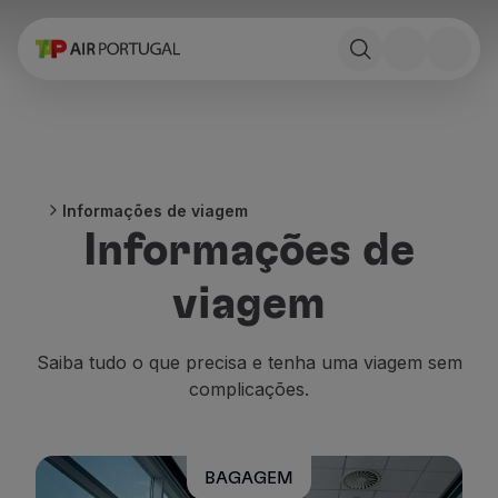
Reservar
Voos e Destinos
Tarifas
Promoções e Campanhas
Avião e comboio
Ponte Aérea
Informações de viagem
Stopover
Informações de
Informações de viagem
Bagagem
viagem
Necessidades especiais
Viajar com animais
Bebés e crianças
Saiba tudo o que precisa e tenha uma viagem sem
Grávidas
complicações.
Requisitos e documentação
A bordo
Voar em Business
BAGAGEM
Voar em Economy Prime