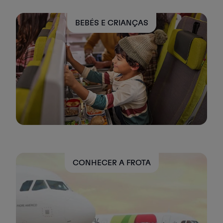
Parceiros
Club TAP Miles&Go
BEBÉS E CRIANÇAS
Promoções e Ofertas
Central de ajuda
Perguntas frequentes
Pedidos e reclamações
Contactos
Informações úteis
Reembolsos
Fatura online
Bagagem perdida / danificada
Voo atrasado / cancelado
CONHECER A FROTA