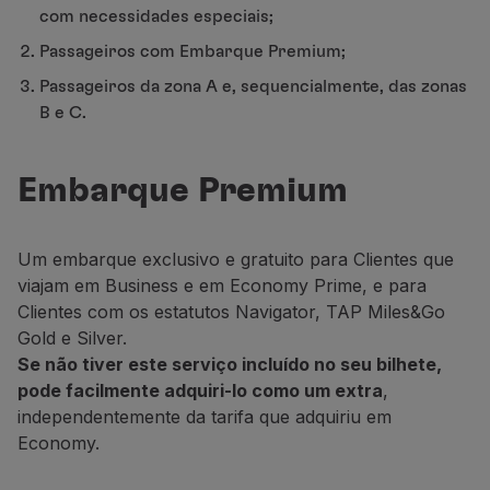
com necessidades especiais;
Parceiros
Club TAP Miles&Go
Passageiros com Embarque Premium;
Promoções e Ofertas
Passageiros da zona A e, sequencialmente, das zonas
Central de ajuda
B e C.
Perguntas frequentes
Pedidos e reclamações
Contactos
Embarque Premium
Informações úteis
Reembolsos
Um embarque exclusivo e gratuito para Clientes que
Fatura online
viajam em Business e em Economy Prime, e para
Bagagem perdida / danificada
Clientes com os estatutos Navigator, TAP Miles&Go
Voo atrasado / cancelado
Gold e Silver.
Se não tiver este serviço incluído no seu bilhete,
pode facilmente adquiri-lo como um extra
,
independentemente da tarifa que adquiriu em
Economy.