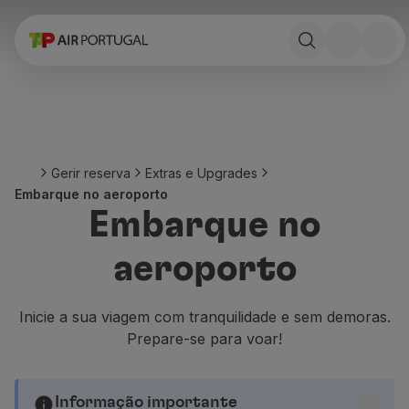
Reservar
Voos e Destinos
Tarifas
Promoções e Campanhas
Avião e comboio
Ponte Aérea
Gerir reserva
Extras e Upgrades
Stopover
Embarque no aeroporto
Informações de viagem
Embarque no
Bagagem
Necessidades especiais
aeroporto
Viajar com animais
Bebés e crianças
Grávidas
Inicie a sua viagem com tranquilidade e sem demoras.
Requisitos e documentação
Prepare-se para voar!
A bordo
Voar em Business
Voar em Economy Prime
Informação importante