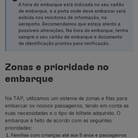
Voar em Economy
A hora do embarque est
á
indicada no seu cartão
de embarque
,
e
a porta
onde deve embarcar
ser
á
Refeições a bordo
exibida nos monitores de informação, no
Entretenimento
aeroporto
. Recomendamos que esteja atento a
Wi-Fi
possíveis alterações.
Na hora do embarque, tenha
Gerir reserva
sempre o seu cart
ão de embarque e documento
Gestão da Reserva
de identificação prontos para verificação.
Extras e Upgrades
Fatura online
TAP Vouchers
Zonas e prioridade no
Extras
embarque
Alugar carro
Alojamento
Check-in
Na TAP, utilizamos um sistema de zonas e filas para
Informações de Check-in
embarcar os nossos passageiros, tendo em conta as
TAP Miles&Go
suas necessidades e o tipo de bilhete adquirido. O
Programa TAP Miles&Go
embarque é feito de acordo com as seguintes
Conhecer o Programa
prioridades:
Acumular milhas
Famílias com crianças até aos 5 anos e passageiros
Utilizar milhas