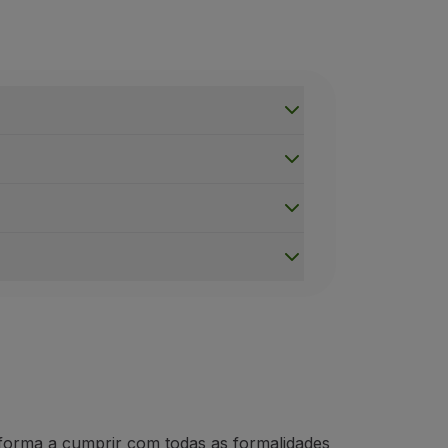
 sala de fiscalização de armas no aeroporto:
forma a cumprir com todas as formalidades