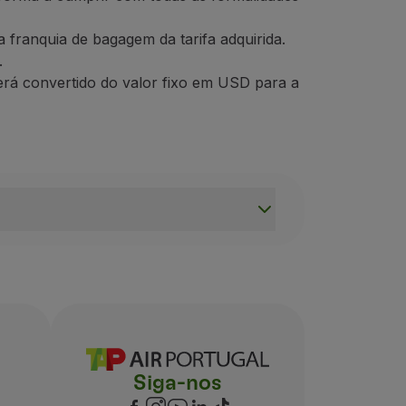
a franquia de bagagem da tarifa adquirida.
.
erá convertido do valor fixo em USD para a
penas para os aeroportos de Londres (Heathrow e Gatwick
website da Polícia Federal
.
ais. Nesses casos é necessário
contactar a TAP
.
A.
Em viagens
com vários trechos
,
que incluam este país
na
Siga-nos