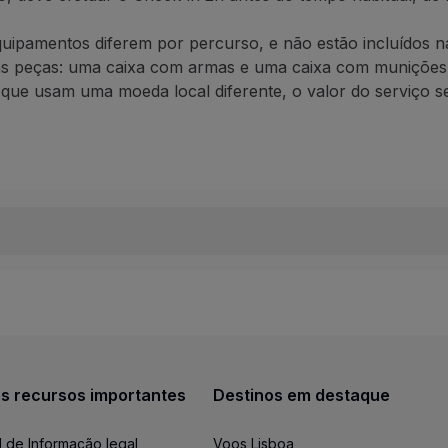
a entrada do Controlo de Segurança e Raio-X.
o 43228 / 29.
equipamentos diferem
por percurso
, e não estão incluídos n
as peças:
uma caixa com armas e uma caixa com munições
 que usam uma moeda local diferente, o valor do serviço s
bagagem ou Carga - de / para o Reino Unido é permitido a
este tipo de transporte encontra-se suspenso.
de armas e munições de / para o Brasil, deve consultar o
as de segurança nacionais, aplicam-se regulamentos especi
porte de armas e munições como bagagem de / para os EU
s recursos importantes
Destinos em destaque
oos entre Acra e São Tomé e Príncipe
l de Informação legal
Voos Lisboa