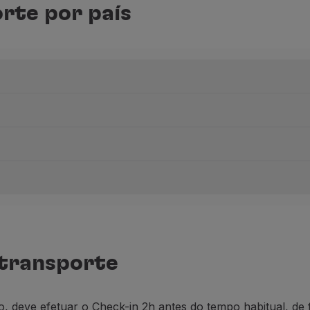
rte por país
a arma, o passageiro deverá contactar a PSP e dirigir-se à
 transporte
o 21492.
o,
deve
efetuar o
C
heck-in 2h antes do tempo habitual
,
de