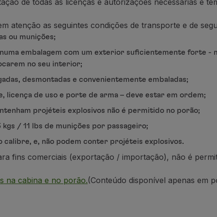
ntação de todas as licenças e autorizações necessárias e
te
em atenção as seguintes condições de transporte e de seg
as ou munições;
numa embalagem com um exterior suficientemente forte - ma
ocarem no seu interior;
egadas, desmontadas e convenientemente embaladas;
e, licença de uso e porte de arma – deve estar em ordem;
tenham projéteis explosivos não é permitido no porão;
 kgs / 11
lbs
de munições por passageiro;
calibre, e, não podem conter projéteis explosivos.
ra fins comerciais (exportação / importação),
não é p
ermi
os na cabina e no porão.
(Conteúdo disponível apenas em p