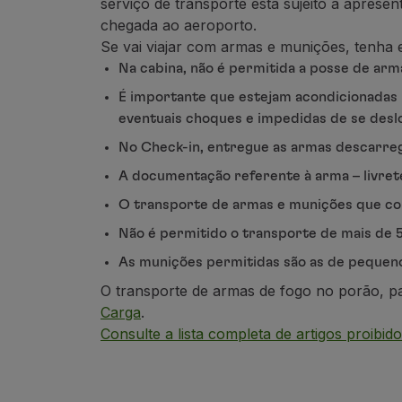
serviço
de transporte está sujeito à aprese
Voar em Economy
chegada ao aeroporto.
Refeições a bordo
Se vai viajar com armas e munições, tenha 
Entretenimento
Na cabina, não é permitida a posse de arm
Wi-Fi
É importante que estejam acondicionadas 
Gerir reserva
eventuais choques e impedidas de se desl
Gestão da Reserva
Extras e Upgrades
No Check-in, entregue as armas descarr
Fatura online
A documentação referente à arma –
livret
TAP Vouchers
O transporte de armas e munições que con
Extras
Alugar carro
Não é permitido o transporte de mais de 5
Alojamento
As munições permitidas são as de pequeno 
Check-in
O transporte de armas de fogo no porão, pa
Informações de Check-in
Carga
.
TAP Miles&Go
Consulte a lista completa de artigos proibid
Programa TAP Miles&Go
Conhecer o Programa
Acumular milhas