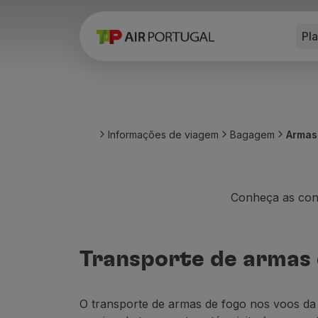
Pl
Reservar
Voos e Destinos
Tarifas
Promoções e Campanhas
Avião e comboio
Ponte Aérea
Informações de viagem
Bagagem
Armas
Stopover
Informações de viagem
Bagagem
Necessidades especiais
Conheça as con
Viajar com animais
Bebés e crianças
Grávidas
Transporte de armas
Requisitos e documentação
A bordo
Voar em Business
O transporte de armas de fogo nos voos d
Voar em Economy Prime