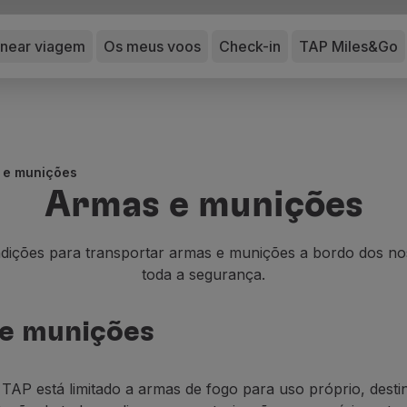
anear viagem
Os meus voos
Check-in
TAP Miles&Go
 e munições
Armas e munições
dições para transportar armas e munições a bordo dos no
toda a segurança.
 e munições
a
TAP
está limitado a
a
rmas de fogo para uso próprio, desti