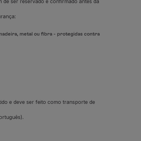
m de ser reservado e confirmado antes da
urança:
deira, metal ou fibra - protegidas contra
tido e
deve ser feito como transporte de
ortuguês).