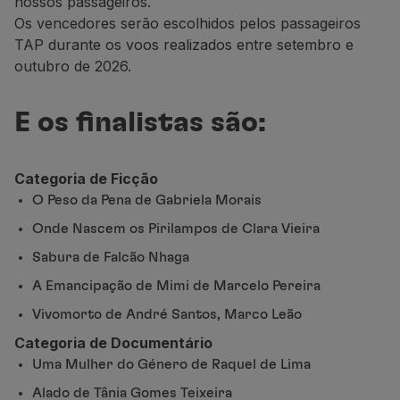
nossos passageiros.
Parceiros
Os vencedores serão escolhidos pelos passageiros
Club TAP Miles&Go
TAP durante os voos realizados entre setembro e
Promoções e Ofertas
outubro de 2026.
Central de ajuda
Perguntas frequentes
E os finalistas são:
Pedidos e reclamações
Contactos
Informações úteis
Categoria de Ficção
Reembolsos
O Peso da Pena de Gabriela Morais
Fatura online
Onde Nascem os Pirilampos de Clara Vieira
Bagagem perdida / danificada
Voo atrasado / cancelado
Sabura de Falcão Nhaga
A Emancipação de Mimi de Marcelo Pereira
Vivomorto de André Santos, Marco Leão
Categoria de Documentário
Uma Mulher do Género de Raquel de Lima
Alado de Tânia Gomes Teixeira