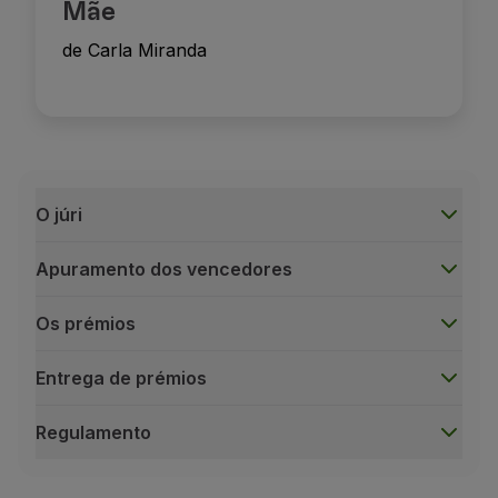
Mãe
de Carla Miranda
O júri
Apuramento dos vencedores
Os prémios
Entrega de prémios
Regulamento
O júri
Para cada categoria, será designado pela TAP um paine