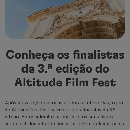
Voar em Economy
Refeições a bordo
Entretenimento
Wi-Fi
Gerir reserva
Gestão da Reserva
Extras e Upgrades
Conheça os finalistas
Fatura online
TAP Vouchers
da 3.ª edição do
Extras
Alugar carro
Altitude Film Fest
Alojamento
Check-in
Informações de Check-in
TAP Miles&Go
Após a avaliação de todas as obras submetidas, o júri
Programa TAP Miles&Go
do Altitude Film Fest selecionou os finalistas da 3.ª
Conhecer o Programa
edição. Entre setembro e outubro, os seus filmes
Acumular milhas
serão exibidos a bordo dos voos TAP e votados pelos
Utilizar milhas