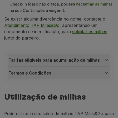
Check-in (caso não o faça, poderá
reclamar as milhas
na sua Conta após a viagem).
Se existir alguma divergência no nome, contacte o
Atendimento TAP Miles&Go
, apresentando um
documento de identificação, para
solicitar as milhas
junto do parceiro.
Tarifas eligíveis para acumulação de milhas
Termos e Condições
Tarifas eligíveis para acumulação de milhas
1
voo
Económica
Go Light (Classes O)
= 10% das
m
Utilização de milhas
1
voo
Económica
Go Smart (Classes E, M, H, Q, V, W,
1
voo
Económica
Go Pro (Classes E, M, H, Q, V, W, U
Pode
utilizar
o
seu
saldo
de
milhas
TAP
Miles&Go
para
1
voo
Económica
Plus Smart (Classes Y, S, B, P, A)