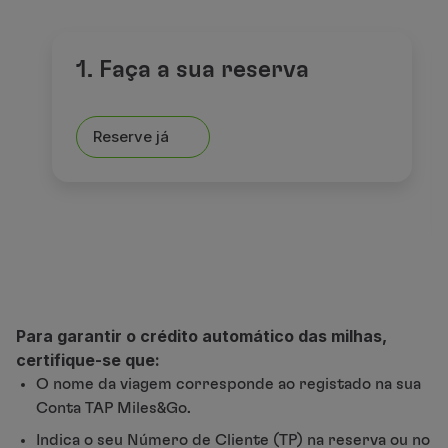
Parceiros
Club TAP Miles&Go
1. Faça a sua reserva
Promoções e Ofertas
Central de ajuda
Perguntas frequentes
Reserve já
Pedidos e reclamações
Contactos
Informações úteis
Reembolsos
Fatura online
Bagagem perdida / danificada
Voo atrasado / cancelado
Para
garantir
o
crédito
automático
das
milhas
,
certifique
-se
que
:
O nome da viagem corresponde ao registado na sua
Conta TAP Miles&Go.
Indica o seu Número de Cliente (TP) na reserva ou no