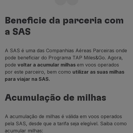
Mais viagens com as
Voar em Economy
Refeições a bordo
suas milhas
Entretenimento
Beneficie da parceria com
Reserve já
Wi-Fi
a SAS
Gerir reserva
Gestão da Reserva
Extras e Upgrades
A SAS é
uma
das Companhias
Aéreas
P
arceiras
onde
Fatura online
pode
beneficiar
do
Programa
TAP
Miles&Go
. Agora,
TAP Vouchers
pode
voltar
a
acumular
milhas
em
voos
operados
Extras
por
este
parceiro
,
bem
como
utilizar
as
suas
milhas
Alugar carro
para
viajar
na
SAS
.
Alojamento
Check-in
Acumulação de milhas
Informações de Check-in
TAP Miles&Go
Programa TAP Miles&Go
A
acumulação
de
milhas
é
válida
em
voos
operados
Conhecer o Programa
pela SAS,
desde
que
a
tarifa
seja
elegível
. Saiba como
Acumular milhas
acumular milhas:
Utilizar milhas