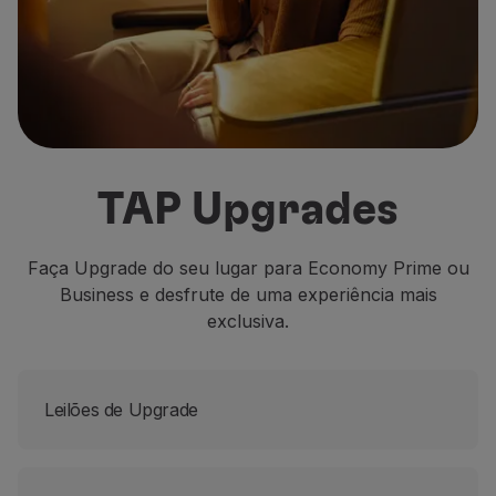
Voar em Economy
Refeições a bordo
Entretenimento
Wi-Fi
Gerir reserva
Gestão da Reserva
Extras e Upgrades
TAP Upgrades
Fatura online
TAP Vouchers
Extras
Faça Upgrade do seu lugar para Economy Prime ou
Alugar carro
Business e desfrute de uma experiência mais
Seguro de Viagem
exclusiva.
Alojamento
Check-in
Informações de Check-in
Leilões de Upgrade
TAP Miles&Go
Programa TAP Miles&Go
Conhecer o Programa
Acumular milhas