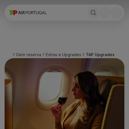
Reservar
Voos e Destinos
Tarifas
Promoções e Campanhas
Avião e comboio
Ponte Aérea
Gerir reserva
Extras e Upgrades
TAP Upgrades
Stopover
Informações de viagem
Bagagem
Necessidades especiais
Viajar com animais
Bebés e crianças
Grávidas
Requisitos e documentação
A bordo
Voar em Business
Voar em Economy Prime