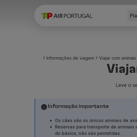
Pl
Reservar
Voos e Destinos
Tarifas
Promoções e Campanhas
Avião e comboio
Ponte Aérea
Informações de viagem
Viajar com animais
Stopover
Viaja
Informações de viagem
Bagagem
Necessidades especiais
Leve o se
Viajar com animais
Bebés e crianças
Informação importante
Grávidas
Requisitos e documentação
Os cães são os únicos animais de ass
A bordo
Reservas para transporte de an
imais 
Voar em Business
do básico, não são permitidas.
Voar em Economy Prime