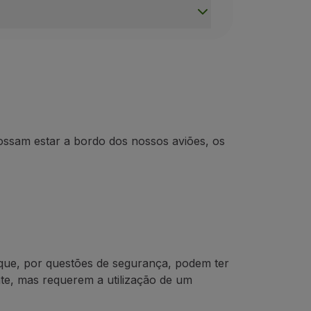
imals);
a instituição reconhecida
(2)
;
 identificação e vacinação antirrábica. Em países que não 
ossam estar a bordo dos nossos aviões, os
ão próprio e distintivo, emitido pelo estabelecimento nacio
rtificação emitida pelas seguintes entidades ou entidade
m que, por questões de segurança, podem ter
te, mas requerem a utilização de um