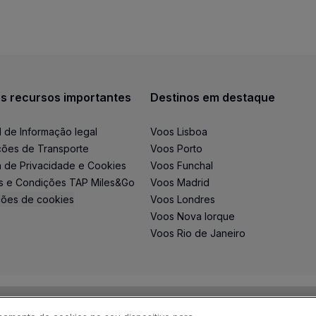
s recursos importantes
Destinos em destaque
l de Informação legal
Voos Lisboa
ões de Transporte
Voos Porto
ca de Privacidade e Cookies
Voos Funchal
s e Condições TAP Miles&Go
Voos Madrid
ções de cookies
Voos Londres
o, deve aguardar a assistência no destino para que tod
Voos Nova Iorque
Voos Rio de Janeiro