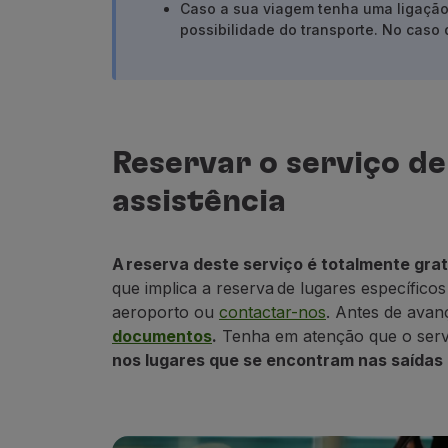
Caso a sua viagem tenha uma ligaçã
Voar em Economy
possibilidade do transporte. No caso 
Refeições a bordo
Entretenimento
Wi-Fi
Gerir reserva
Gestão da Reserva
Reservar o serviço de
Extras e Upgrades
Fatura online
assistência
TAP Vouchers
Extras
Alugar carro
A reserva deste serviço é totalmente grat
Seguro de Viagem
que implica a reserva de lugares específico
Alojamento
aeroporto ou
contactar-nos
. Antes de
avanç
Check-in
documentos
.
T
enha em atenção que o servi
Informações de Check-in
nos lugares que se encontram nas saídas
TAP Miles&Go
Programa TAP Miles&Go
Conhecer o Programa