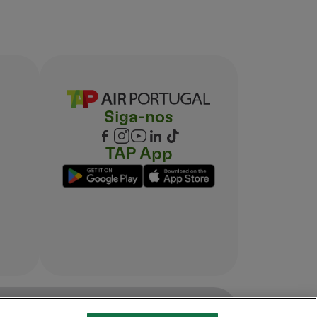
Siga-nos
TAP App
a a documentação seja confirmada.