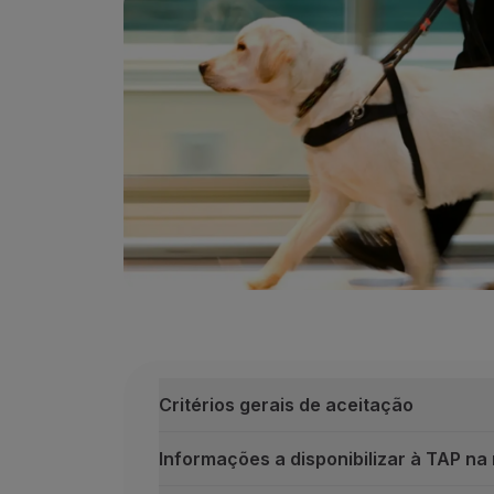
Acumular milhas
Utilizar milhas
Parceiros
Club TAP Miles&Go
Promoções e Ofertas
Central de ajuda
Perguntas frequentes
Pedidos e reclamações
Contactos
Informações úteis
Reembolsos
Fatura online
Bagagem perdida / danificada
Voo atrasado / cancelado
Critérios gerais de aceitação
Informações a disponibilizar à TAP na