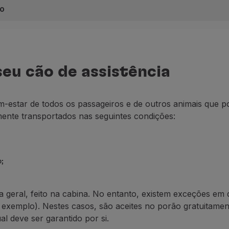
do
equado do seu cão, deve obrigatoriamente:
identificado como animal de assistência (SVAN - Service An
que tem um certificado de treino do cão
(1)
emitido por um
eu cão de assistência
orte animal emitido por um veterinário, que confirme a sua
os sanitários legalmente exigidos;
-estar de todos os passageiros e de outros animais que p
amente transportados nas
seguintes condições:
es relativas ao seguro de responsabilidade civil;
so de transporte para os EUA
.
mo cão de assistência é feita através da emissão de um cart
4/2007, de 27 de março, a TAP Air Portugal reconhece a ce
;
ra geral, feito na cabina. No entanto, existem exceções e
 exemplo).
Nestes casos, são aceites no porão gratuitamen
l deve ser garantido por si.