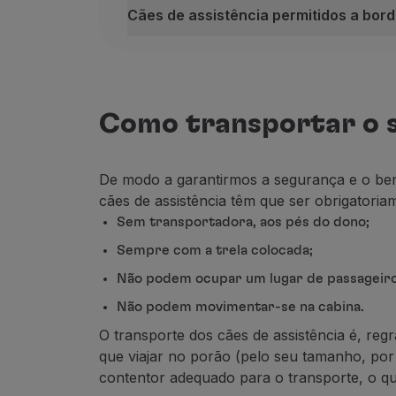
Cães de assistência permitidos a bor
Critérios gerais de aceitação
Para garantir o transporte seguro e ad
Garantir que o cão está devidamente 
NNo momento da reserva, assegurar 
Como transportar o s
Assegurar que o cão possui um passap
Comprovar o cumprimento dos requisit
De modo a garantirmos a segurança e o bem
cães de assistência têm que ser obrigatori
Comprovar o cumprimento das obrigaçõ
Sem transportadora, aos pés do dono;
Cumprir as
normas de entrada em ca
Sempre com a trela colocada;
(1)
A certificação do treino do animal co
Em cumprimento com o Decreto-Lei n.º 7
Não podem ocupar um lugar de passageiro
Internacionais
Não podem movimentar-se na cabina.
Assistance Dogs International
;
O transporte dos cães de assistência é, reg
International Guide Dogs Federation
.
que viajar no porão (pelo seu tamanho, por
contentor adequado para o transporte, o qua
Nacionais