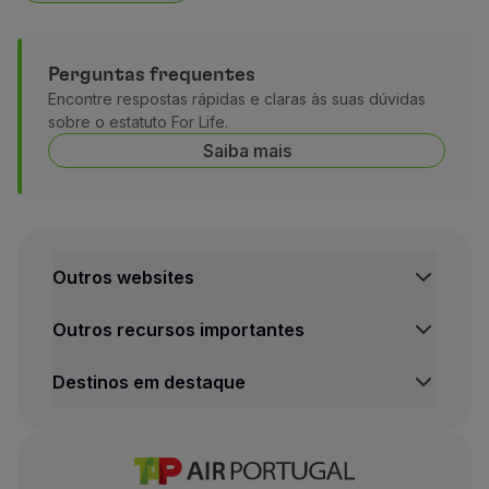
Perguntas frequentes
Encontre respostas rápidas e claras às suas dúvidas
sobre o estatuto For Life.
Saiba mais
Outros websites
TAP Institucional
Outros recursos importantes
TAP FORBIZ
TAP Air Cargo
Central de Informação legal
Destinos em destaque
TAP Maintenance & Engineering
Condições de Transporte
TAP Store
Política de Privacidade e Cookies
Voos Lisboa
Termos e Condições TAP Miles&Go
Voos Porto
Definições de cookies
Voos Funchal