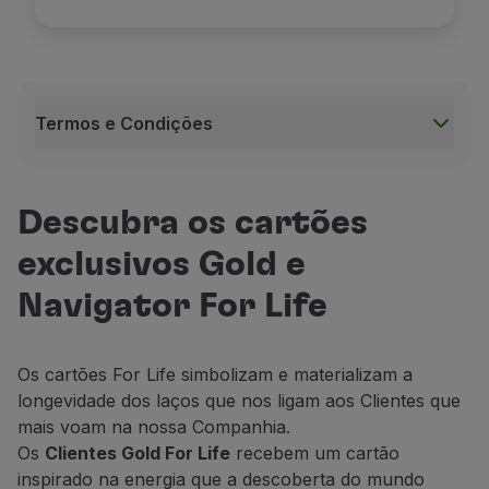
Termos e Condições
Termos e Condições
Os estatutos
Gold For Life
e
Navigator For Life
têm 
Descubra os cartões
A contagem das Milhas Status acumuladas em voos T
exclusivos Gold e
As Milhas Status acumuladas em voos com outras Co
Assim que atingir as condições necessárias, o estat
Navigator For Life
O estatuto
For Life
mantém-se enquanto a Conta TAP
Será disponibilizado um
cartão físico
com a image
Os cartões For Life simbolizam e materializam a
A
TAP
reserva-se o direito de, a qualquer momento,
longevidade dos laços que nos ligam aos Clientes que
mais voam na nossa Companhia.
A
TAP
reserva-se ainda o direito de, a qualquer mo
Os
Clientes Gold For Life
recebem um cartão
inspirado na energia que a descoberta do mundo