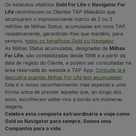
Os estatutos vitalícios
Gold For Life
e
Navigator For
Utilizar milhas
Life
reconhecem os Clientes TAP Miles&Go que
Parceiros
alcançaram o impressionante marco de 2 ou 3
Club TAP Miles&Go
milhões de Milhas Status, acumuladas em voos TAP,
Promoções e Ofertas
respetivamente, garantindo-lhes que mantêm, para
Central de ajuda
sempre,
todos os benefícios Gold ou Navigator
.
Perguntas frequentes
As Milhas Status acumuladas, designadas de
Milhas
Pedidos e reclamações
For Life
, são contabilizadas desde 1998 e a partir da
Contactos
data de registo do Cliente, e podem ser consultadas na
Informações úteis
área reservada do website e TAP App.
Consulte já e
Reembolsos
descubra quantas Milhas For Life tem acumuladas!
Fatura online
Este é o nosso reconhecimento mais especial e uma
Bagagem perdida / danificada
forma única de premiar aqueles que, ao longo dos
Voo atrasado / cancelado
anos, escolheram visitar-nos a bordo em inúmeras
viagens.
Celebre esta conquista extraordinária e viaje como
Gold ou Navigator para sempre.
Somos uma
Companhia para a vida.