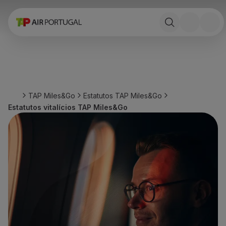
Reservar
Voos e Destinos
Tarifas
Promoções e Campanhas
Avião e comboio
Ponte Aérea
TAP Miles&Go
Estatutos TAP Miles&Go
Stopover
Estatutos vitalícios TAP Miles&Go
Informações de viagem
Bagagem
Necessidades especiais
Viajar com animais
Bebés e crianças
Grávidas
Requisitos e documentação
A bordo
Voar em Business
Voar em Economy Prime