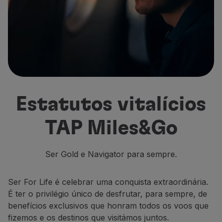
Voar em Economy
Refeições a bordo
Entretenimento
Wi-Fi
Gerir reserva
Gestão da Reserva
Extras e Upgrades
Fatura online
Estatutos vitalícios
TAP Vouchers
Extras
TAP Miles&Go
Alugar carro
Seguro de Viagem
Alojamento
Ser Gold e Navigator para sempre.
Check-in
Informações de Check-in
Ser For Life é celebrar uma conquista extraordinária.
TAP Miles&Go
É ter o privilégio único de desfrutar, para sempre, de
Programa TAP Miles&Go
benefícios exclusivos que honram todos os voos que
Conhecer o Programa
fizemos e os destinos que visitámos juntos.
Acumular milhas