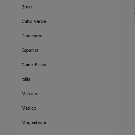
Brasil
Como Um Con
Antigo reino no sudoeste d
Cabo Verde
Mas saindo da metrópole, h
Acabamos a desbravar a Fl
Dinamarca
Espanha
“München Mag 
Guiné-Bissau
Munique gosta de ti: o lema
Itália
Marrocos
México
Moçambique