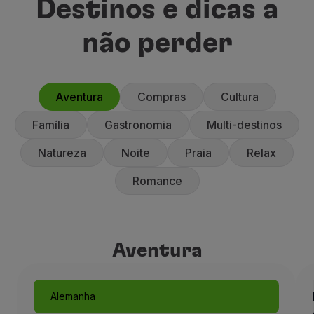
Destinos e dicas a
não perder
Aventura
Compras
Cultura
Família
Gastronomia
Multi-destinos
Natureza
Noite
Praia
Relax
Romance
Aventura
Aventura
Alemanha
Munique, como um conto de 
Alemanha