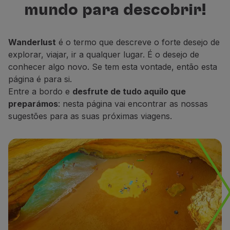
mundo para descobrir!
Voar em Economy
para descobrir, descansar e sonhar.
Refeições a bordo
Entretenimento
Wanderlust
é o termo que descreve o forte desejo de
Wi-Fi
explorar, viajar, ir a qualquer lugar. É o desejo de
Gerir reserva
conhecer algo novo. Se tem esta vontade, então esta
Gestão da Reserva
página é para si.
Extras e Upgrades
Entre a bordo e
desfrute de tudo aquilo que
Fatura online
preparámos
: nesta página vai encontrar as nossas
TAP Vouchers
sugestões para as suas próximas viagens.
Extras
Alugar carro
Seguro de Viagem
Alojamento
Check-in
Informações de Check-in
TAP Miles&Go
Programa TAP Miles&Go
Conhecer o Programa
Acumular milhas