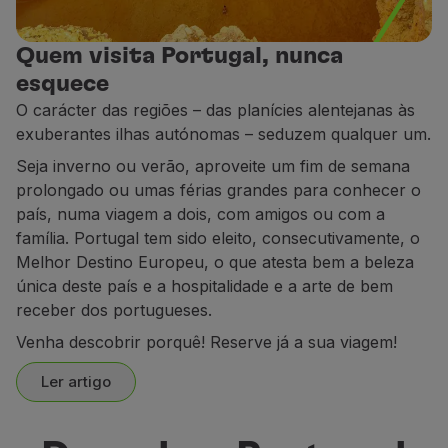
Utilizar milhas
Parceiros
Quem visita Portugal, nunca
Cartões de Crédito
esquece
Club TAP Miles&Go
O carácter das regiões – das planícies alentejanas às
Promoções e Ofertas
exuberantes ilhas autónomas – seduzem qualquer um.
Central de ajuda
Seja inverno ou verão, aproveite um fim de semana
Perguntas frequentes
prolongado ou umas férias grandes para conhecer o
Pedidos e reclamações
país, numa viagem a dois, com amigos ou com a
Contactos
família. Portugal tem sido eleito, consecutivamente, o
Informações úteis
Melhor Destino Europeu, o que atesta bem a beleza
Reembolsos
única deste país e a hospitalidade e a arte de bem
Fatura online
receber dos portugueses.
Bagagem perdida / danificada
Voo atrasado / cancelado
Venha descobrir porquê! Reserve já a sua viagem!
Ler artigo