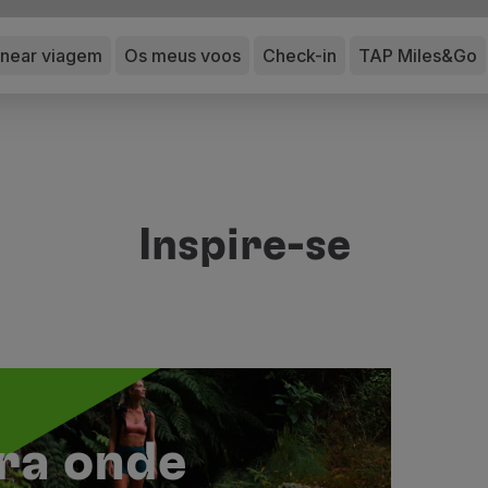
anear viagem
Os meus voos
Check-in
TAP Miles&Go
Inspire-se
ra onde