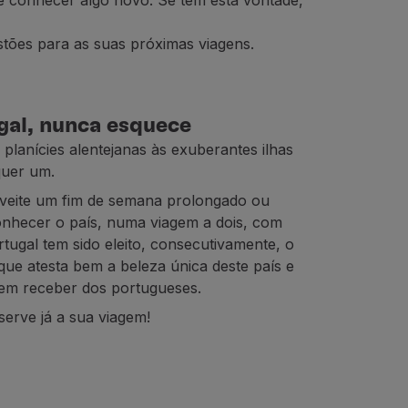
 de conhecer algo novo. Se tem esta vontade,
stões para as suas próximas viagens.
gal, nunca esquece
 planícies alentejanas às exuberantes ilhas
uer um.
oveite um fim de semana prolongado ou
onhecer o país, numa viagem a dois, com
tugal tem sido eleito, consecutivamente, o
ue atesta bem a beleza única deste país e
 bem receber dos portugueses.
erve já a sua viagem!