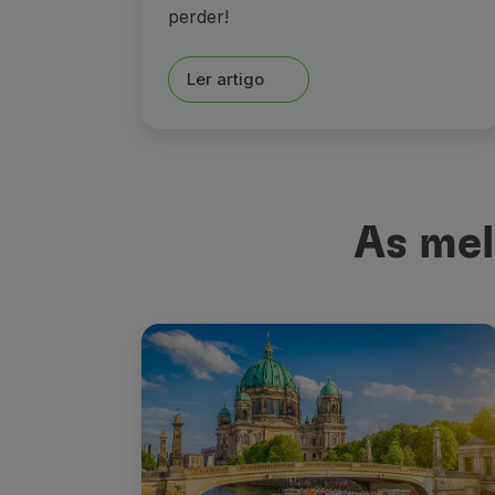
perder!
Ler artigo
As mel