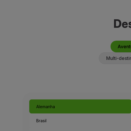
Des
Avent
Multi-desti
Alemanha
Brasil