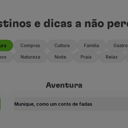
tinos e dicas a não pe
ura
Compras
Cultura
Família
Gastr
nos
Natureza
Noite
Praia
Relax
Aventura
Aventura
Alemanha
Munique, como um conto de 
Munique, como um conto de fadas
Como Um C
Aventura
Alemanha
Antigo reino no sudo
Munique, como um conto de fadas