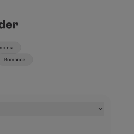
rder
onomia
Romance
fadas
onto De Fadas
este da Alemanha, independente até 1918, a Baviera é uma 