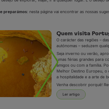
desejo de explorar, viajar, ir a qualquer lugar. É o desejo
que preparámos
: nesta página vai encontrar as nossas suge
Quem visita Portu
O carácter das regiões – das
autónomas – seduzem qualq
Seja inverno ou verão, apr
umas férias grandes para c
amigos ou com a família. Por
Melhor Destino Europeu, o q
a hospitalidade e a arte de
Venha descobrir porquê! Res
Ler artigo