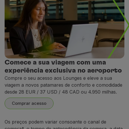
Acra - Adinkra Lounge
Acra - Adinkra Lounge
rdão - Star Alliance Lounge
erdão - Star Alliance Lounge
Comece a sua viagem com uma
experiência exclusiva no aeroporto
Atenas - Aegean Lounge
Atenas - Aegean Lounge
Compre o seu acesso aos Lounges e eleve a sua
viagem a novos patamares de conforto e comodidade
desde 28 EUR / 37 USD / 48 CAD ou 4.950 milhas.
Banjul - Excel Lounge
Banjul - Excel Lounge
Comprar acesso
Bar
Os preços podem variar consoante o canal de
Oferta de cocktails e bebidas nacionais e inte
arcelona - AENA Lounge
arcelona - AENA Lounge
compra*, o tempo de antecedência da compra, a data