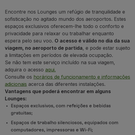
Voar em Economy
Refeições a bordo
Encontre nos Lounges um refúgio de tranquilidade e
Entretenimento
sofisticação no agitado mundo dos aeroportos. Estes
Wi-Fi
espaços exclusivos oferecem-lhe todo o conforto e
Gerir reserva
privacidade para relaxar ou trabalhar enquanto
Gestão da Reserva
espera pelo seu voo.
O acesso é válido no dia da sua
Extras e Upgrades
viagem, no aeroporto de partida
, e pode estar sujeito
Fatura online
a limitações em períodos de elevada ocupação.
TAP Vouchers
Se não tem este serviço incluído na sua viagem,
Extras
adquira o acesso
aqui.
Alugar carro
Consulte os
horários de funcionamento e informações
Alojamento
adicionais
acerca das diferentes instalações.
Check-in
Vantagens que poderá encontrar em alguns
Informações de Check-in
Lounges:
TAP Miles&Go
Espaços exclusivos, com refeições e bebidas
Programa TAP Miles&Go
gratuitas;
Conhecer o Programa
Espaços de trabalho silenciosos, equipados com
Acumular milhas
computadores, impressoras e Wi-Fi;
Utilizar milhas