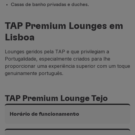
Casas de banho privadas e duches.
Parceiros
Club TAP Miles&Go
Promoções e Ofertas
TAP Premium Lounges em
Central de ajuda
Lisboa
Perguntas frequentes
Pedidos e reclamações
Contactos
Lounges geridos pela TAP e que privilegiam a
Informações úteis
Portugalidade, especialmente criados para lhe
Reembolsos
proporcionar uma experiência superior com um toque
Fatura online
genuinamente português.
Bagagem perdida / danificada
Voo atrasado / cancelado
TAP Premium Lounge Tejo
Horário de funcionamento
Terminal 1 do
Aeroporto de Lisboa, na área Schengen