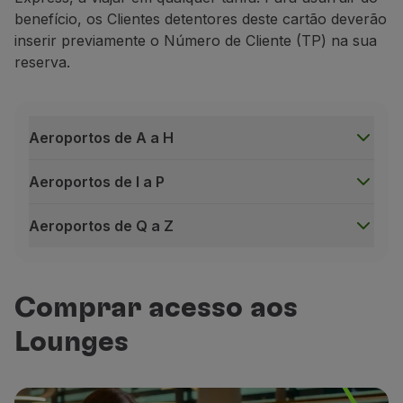
benefício, os Clientes detentores deste cartão deverão
inserir previamente o Número de Cliente (TP) na sua
reserva.
Aeroportos de A a H
Wi-Fi gratuito
Aeroportos de I a P
Ligação disponível em qualquer zona dos Loun
Aeroportos de Q a Z
Aeroportos de A a H
Comprar acesso aos
Business
Lounges
Alicante – Sala VIP Costa Blanca
Alicante – Sala VIP Costa Blanca