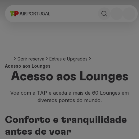
Reservar
Voos e Destinos
Tarifas
Promoções e Campanhas
Avião e comboio
Ponte Aérea
Gerir reserva
Extras e Upgrades
Stopover
Acesso aos Lounges
Informações de viagem
Acesso aos Lounges
Bagagem
Necessidades especiais
Viajar com animais
Voe com a TAP e aceda a mais de 60 Lounges em
Bebés e crianças
diversos pontos do mundo.
Grávidas
Requisitos e documentação
Conforto e tranquilidade
A bordo
Voar em Business
antes de voar
Voar em Economy Prime