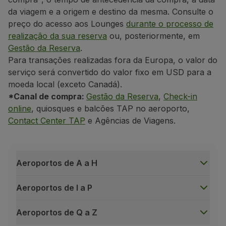
da viagem e a origem e destino da mesma. Consulte o
preço do acesso aos Lounges
durante o processo de
realização da sua reserva
ou, posteriormente, em
Regras de conduta
Belém - W Lounge (1)
Belém - W Lounge (1)
Gestão da Reserva
.
É proibido(a):
Para transações realizadas fora da Europa, o valor do
A entrada nos TAP Premium Lounges sem a prévia ver
serviço será convertido do valor fixo em USD para a
A entrada de passageiros sem documento de identif
moeda local (exceto Canadá).
 Horizonte - Ambaar Lounge
 Horizonte - Ambaar Lounge
*Canal de compra:
Gestão da Reserva
,
Check-in
A entrada de menores não acompanhados por um a
online
, quiosques e balcões TAP no aeroporto,
A entrada de animais, salvo os animais devidament
Contact Center TAP
e Agências de Viagens.
O consumo de bebidas ou alimentos que não os dis
rlim - Lufthansa Lounge
erlim - Lufthansa Lounge
O consumo de qualquer alimento ou bebida adquiri
A remoção de loiça e / ou qualquer outro objeto p
Aeroportos de A a H
Deitar e / ou apoiar os pés nos sofás ou nas mesas;
Aeroportos de I a P
Bilbao – Sala VIP (AENA) (1)
Bilbao – Sala VIP (AENA) (1)
Fumar, incluindo cigarros eletrónicos;
Circular nos TAP Premium Lounges descalço e / ou
Aeroportos de Q a Z