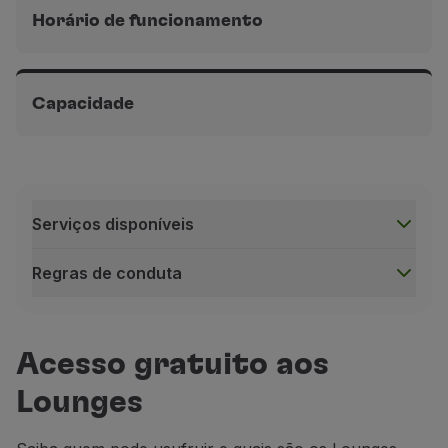
Horário de funcionamento
Terminal 1 B Aeroporto de Paris-Orly, na área pública,
antes da segurança
Capacidade
Das 04h30 às 21h30
Terminal 1 B Aeroporto de Paris-Orly, na área pública,
antes da segurança
Cerca de 30 lugares sentados
Serviços disponíveis
Regras de conduta
Serviços disponíveis
Acesso gratuito aos
Lounges