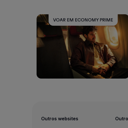
Utilizar milhas
Parceiros
Club TAP Miles&Go
VOAR EM ECONOMY PRIME
Promoções e Ofertas
Central de ajuda
Perguntas frequentes
Pedidos e reclamações
Contactos
Informações úteis
Reembolsos
Fatura online
Bagagem perdida / danificada
Voo atrasado / cancelado
Outros websites
Outro