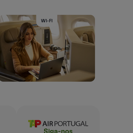
WI-FI
Siga-nos