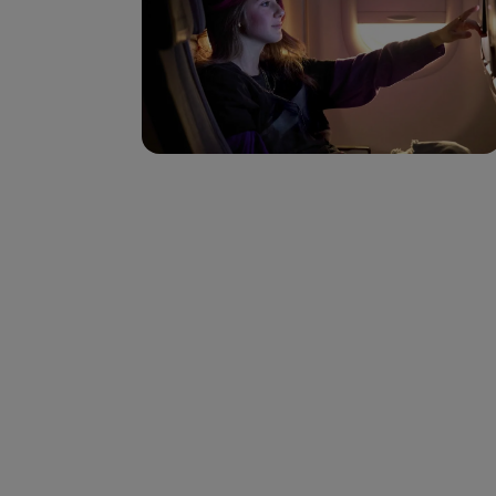
Voar em Economy
Refeições a bordo
Entretenimento
Wi-Fi
Gerir reserva
Gestão da Reserva
Extras e Upgrades
Fatura online
TAP Vouchers
Extras
Alugar carro
Alojamento
Check-in
Informações de Check-in
TAP Miles&Go
Programa TAP Miles&Go
Conhecer o Programa
Acumular milhas