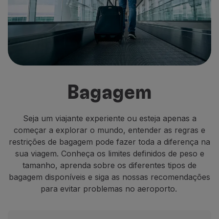
Voar em Economy
Refeições a bordo
Entretenimento
Wi-Fi
Gerir reserva
Gestão da Reserva
Extras e Upgrades
Bagagem
Fatura online
TAP Vouchers
Extras
Seja um viajante experiente ou esteja apenas a
Alugar carro
começar a explorar o mundo, entender as regras e
Alojamento
restrições de bagagem pode fazer toda a diferença na
Check-in
sua viagem. Conheça os limites definidos de peso e
Informações de Check-in
tamanho, aprenda sobre os diferentes tipos de
TAP Miles&Go
bagagem disponíveis e siga as nossas recomendações
Programa TAP Miles&Go
para evitar problemas no aeroporto.
Conhecer o Programa
Acumular milhas
Utilizar milhas