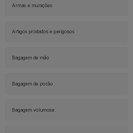
Armas e munições
Parceiros
Club TAP Miles&Go
Promoções e Ofertas
Central de ajuda
Artigos proibidos e perigosos
Perguntas frequentes
Pedidos e reclamações
Contactos
Informações úteis
Bagagem de mão
Reembolsos
Fatura online
Bagagem perdida / danificada
Bagagem de porão
Voo atrasado / cancelado
Bagagem volumosa