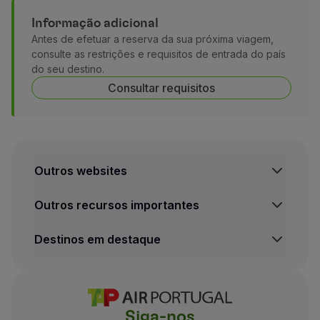
Informação adicional
Antes de efetuar a reserva da sua próxima viagem,
consulte as restrições e requisitos de entrada do país
do seu destino.
Consultar requisitos
Outros websites
TAP Institucional
Outros recursos importantes
TAP FORBIZ
TAP Air Cargo
Central de Informação legal
Destinos em destaque
TAP Maintenance & Engineering
Condições de Transporte
Política de Privacidade e Cookies
Voos Lisboa
Termos e Condições TAP Miles&Go
Voos Porto
Definições de cookies
Voos Funchal
Siga-nos
Voos Madrid