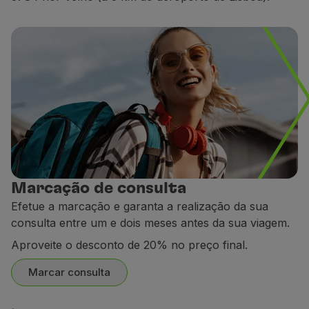
Parceiros
Cartões de Crédito
Club TAP Miles&Go
Promoções e Ofertas
Central de ajuda
Perguntas frequentes
Pedidos e reclamações
Contactos
Informações úteis
Reembolsos
Fatura online
Marcação de consulta
Bagagem perdida / danificada
Efetue a marcação e garanta a realização da sua
Voo atrasado / cancelado
consulta entre um e dois meses antes da sua viagem.
Aproveite o desconto de 20% no preço final.
Marcar consulta