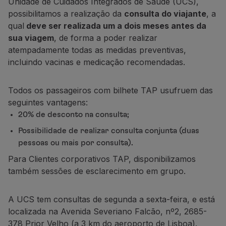
Unidade de Cuidados Integrados de Saúde (UCS),
Voar em Economy
possibilitamos a realização da
consulta do viajante
, a
Refeições a bordo
qual
deve ser realizada um a dois meses antes da
Entretenimento
sua viagem
, de forma a poder realizar
Wi-Fi
atempadamente todas as medidas preventivas,
Gerir reserva
incluindo vacinas e medicação recomendadas.
Gestão da Reserva
Extras e Upgrades
Todos os passageiros com bilhete TAP usufruem das
Fatura online
seguintes vantagens:
TAP Vouchers
20% de desconto na consulta;
Extras
Alugar carro
Possibilidade de realizar consulta conjunta (duas
Alojamento
pessoas ou mais por consulta).
Check-in
Para Clientes corporativos TAP, disponibilizamos
Informações de Check-in
também sessões de esclarecimento em grupo.
TAP Miles&Go
Programa TAP Miles&Go
A UCS tem consultas de segunda a sexta-feira, e está
Conhecer o Programa
localizada na Avenida Severiano Falcão, nº2, 2685-
Acumular milhas
378 Prior Velho (a 3 km do aeroporto de Lisboa).
Utilizar milhas