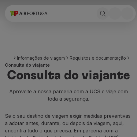
Reservar
Voos e Destinos
Tarifas
Promoções e Campanhas
Avião e comboio
Ponte Aérea
Informações de viagem
Requisitos e documentação
Stopover
Consulta do viajante
Informações de viagem
Consulta do viajante
Bagagem
Necessidades especiais
Viajar com animais
Aproveite a nossa parceria com a UCS e viaje com
Bebés e crianças
toda a segurança.
Grávidas
Requisitos e documentação
Se o seu destino de viagem exigir medidas preventivas
A bordo
a adotar antes, durante, ou depois da viagem, aqui,
Voar em Business
encontra tudo o que precisa. Em parceria com a
Voar em Economy Prime