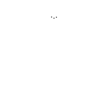
.
.
.