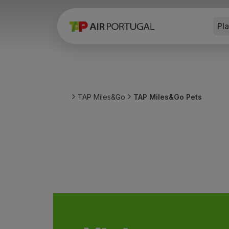
Pl
Reservar
Voos e Destinos
Tarifas
Promoções e Campanhas
Avião e comboio
Ponte Aérea
TAP Miles&Go
TAP Miles&Go Pets
Stopover
Informações de viagem
Bagagem
Necessidades especiais
Viajar com animais
Bebés e crianças
Grávidas
Requisitos e documentação
A bordo
Voar em Business
Voar em Economy Prime