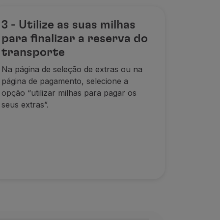
3 - Utilize as suas milhas
para finalizar a reserva do
transporte
ção transportado.
Na página de seleção de extras ou
na
página de pagamento, selecione a
 Cliente TAP Miles&Go ao efetuar a reserva de um bilhete 
opção “
utilizar milhas para pagar os
to tarifa Discount);
seus extras
”.
ortado: 500 milhas, para animais transportados no porão, 
bina ou no porão, conforme o tipo de avião;
ito das milhas relativas ao bilhete do Cliente TAP Miles&Go
 deverá entrar em contacto connosco através
deste formulá