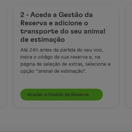
2 - Aceda a Gestão da
Reserva e adicione o
transporte do seu animal
ento voado (só ida ou ida e volta) e por animal de estima
de estimação
Até 24h antes da partida do seu voo,
dos no Programa TAP Miles&Go que indiquem o seu Número de
insira o código da sua reserva e, na
 TAP, ou operados em seu nome, e pela TAP Express (exce
página
de seleção de extras, selecione a
egmento voado (só ida ou ida e volta) e por animal transp
opção
"
animal de estimação
“.
ada ao espaço disponível para transporte de animais na ca
e animais de estimação será feito em simultâneo com o créd
Aceder a Gestão da Reserva
ntes ao seu animal não foram creditadas automaticamente,