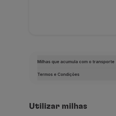
Milhas que acumula com o transporte
Termos e Condições
Milhas que acumula com o transporte
Na cabina
No porão
Utilizar milhas
250 milhas
500 milhas