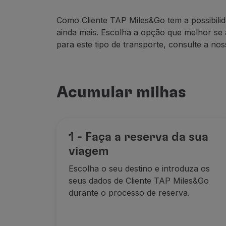
Utilizar milhas
Parceiros
Como Cliente TAP Miles&Go tem a possibilid
Club TAP Miles&Go
ainda mais. Escolha a opção que melhor se
Promoções e Ofertas
para este tipo de transporte, consulte a no
Central de ajuda
Perguntas frequentes
Pedidos e reclamações
Contactos
Acumular milhas
Informações úteis
Reembolsos
Fatura online
Bagagem perdida / danificada
1 - Faça a reserva da sua
Voo atrasado / cancelado
viagem
Escolha o seu destino e introduza os
seus dados
de Cliente TAP Miles&
Go
durante o processo
de reserva.