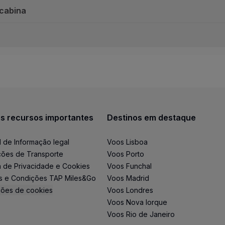
 cabina
abina
(Portugal)
pa e Marrocos
s recursos importantes
Destinos em destaque
l de Informação legal
Voos Lisboa
ões de Transporte
Voos Porto
ca de Privacidade e Cookies
Voos Funchal
s e Condições TAP Miles&Go
Voos Madrid
ntais
ções de cookies
Voos Londres
Voos Nova Iorque
Voos Rio de Janeiro