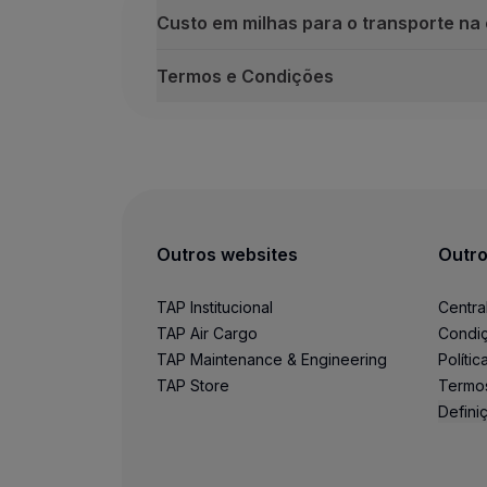
Custo em milhas para o transporte na
Termos e Condições
Custo em milhas para o transporte na c
Voos domésticos 
Voos para Euro
7.000 milhas
14.000 milhas
Outros websites
Outro
TAP Institucional
Centra
TAP Air Cargo
Condiç
TAP Maintenance & Engineering
Políti
TAP Store
Termo
Voos intercontine
Defini
30.000 milhas