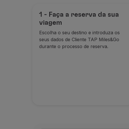
1 - Faça a reserva da sua
viagem
Escolha o seu destino e introduza os
A acumulação de milhas é feita por segm
seus dados
de Cliente TAP Miles&
Go
Termos e Condições
durante o processo
de reserva.
Oferta válida para Clientes regista
Válido apenas em voos operados pela
A acumulação de milhas é feita por s
Oferta de acumulação de milhas limit
O crédito de milhas pelo transporte d
Caso verifique que as milhas refere