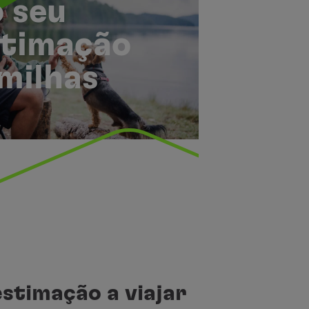
o seu
stimação
 milhas
estimação a viajar