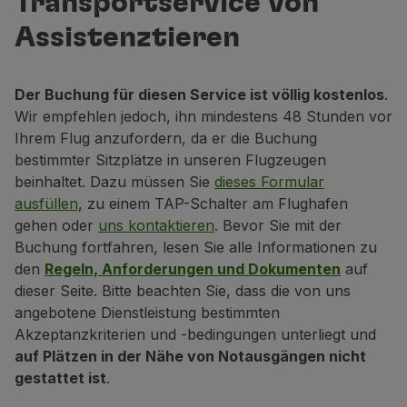
Transportservice von
Partner
Assistenztieren
Club TAP Miles&Go
Sonderangebote und Angebote
Hilfecenter
Der Buchung für diesen Service ist völlig kostenlos
.
Häufige gestellte fragen
Wir empfehlen jedoch, ihn mindestens 48 Stunden vor
Anfragen und reklamationen
Ihrem Flug anzufordern, da er die Buchung
Kontakte
bestimmter Sitzplätze in unseren Flugzeugen
Nützliche Informationen
beinhaltet. Dazu müssen Sie
dieses Formular
Rückerstattungen
ausfüllen
, zu einem TAP-Schalter am Flughafen
Online-Rechnung
gehen oder
uns kontaktieren
. Bevor Sie mit der
Verlorenes / Beschädigtes Gepäck
Buchung fortfahren, lesen Sie alle Informationen zu
Verspäteter / Annullierter Flug
den
Regeln, Anforderungen und Dokumenten
auf
dieser Seite. Bitte beachten Sie, dass die von uns
angebotene Dienstleistung bestimmten
Akzeptanzkriterien und -bedingungen unterliegt und
auf Plätzen in der Nähe von Notausgängen nicht
gestattet ist
.