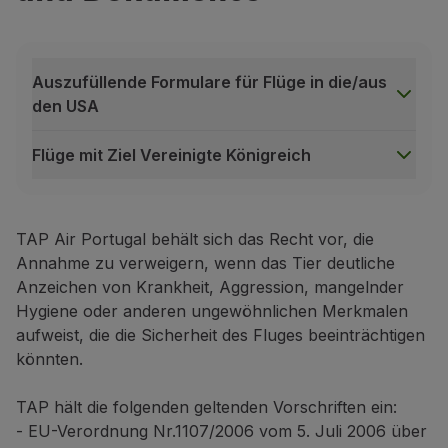
Eine Schulung zur Ausführung von Aufgaben zur Un
Blindenführhund
: Hund, der ausgebildet wurde 
Auszufüllende Formulare für Flüge in die/aus
Signalhund
: Hund, der ausgebildet wurde oder s
den USA
Servicehund
: Hund, der ausgebildet wurde oder
Auch Assistenzhunde, die sich noch in der Ausbildung b
Flüge mit Ziel Vereinigte Königreich
Auszufüllende Formulare für Flüge in die/aus den US
Auf Flügen in die/aus den USA ist die Vorlage des Au
Tier-Lufttransportformular des US Department of T
TAP Air Portugal behält sich das Recht vor, die
Annahme zu verweigern, wenn das Tier deutliche
Animal Relief Attestation Form des US Department 
Anzeichen von Krankheit, Aggression, mangelnder
Flüge mit Ziel Vereinigte Königreich
Hygiene oder anderen ungewöhnlichen Merkmalen
Bevor Sie Ihr Assistenztier in das Vereinigte Königr
aufweist, die die Sicherheit des Fluges beeinträchtigen
Alle für den Transport erforderlichen Dokumente be
könnten.
Den Flughafen vom Zielort kontaktieren:
Flughafen Heathrow (LHR)
TAP hält die folgenden geltenden Vorschriften ein:
Tierkontrolleur: ARC
Heathrow
- EU-Verordnung Nr.1107/2006 vom 5. Juli 2006 über