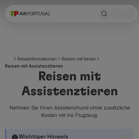
Buchen
Flüge und ReiseZiele
Tarife
Sonderangebote und Kampagnen
Flugzeug und Bahn
Ponte Aérea
Reiseinformationen
Reisen mit tieren
Stopover
Reisen mit Assistenztieren
Reiseinformationen
Reisen mit
Gepäck
Besondere hilfeleistungen
Assistenztieren
Reisen mit tieren
Säuglinge und Kinder
Schwanger
Nehmen Sie Ihren Assistenzhund ohne zusätzliche
Anforderungen und Dokumente
Kosten mit ins Flugzeug.
An bord
Fliegende Business
Fliegende Economy Prime
Wichtiger Hinweis