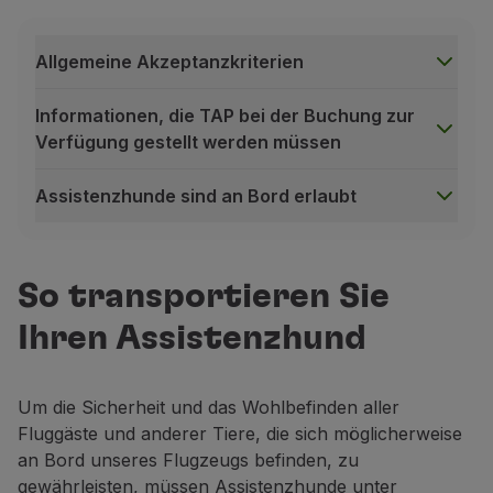
Allgemeine Akzeptanzkriterien
Informationen, die TAP bei der Buchung zur
Verfügung gestellt werden müssen
Assistenzhunde sind an Bord erlaubt
Allgemeine Akzeptanzkriterien
Um den sicheren und ordnungsgemäßen Transport Ihre
Sicherstellen, dass der Hund ordnungsgemäß als Assi
So transportieren Sie
Stellen Sie zum Zeitpunkt Buchung sicher, dass Sie
Ihren Assistenzhund
Sicherstellen, dass der Hund einen vom Tierarzt ausge
Den Nachweis erbringen, dass die gesetzlich geforde
Um die Sicherheit und das Wohlbefinden aller
Den Nachweis erbringen, dass die Anforderungen in B
Fluggäste und anderer Tiere, die sich möglicherweise
an Bord unseres Flugzeugs befinden, zu
Die Einreisebestimmungen im Falle des Transports i
gewährleisten, müssen Assistenzhunde unter