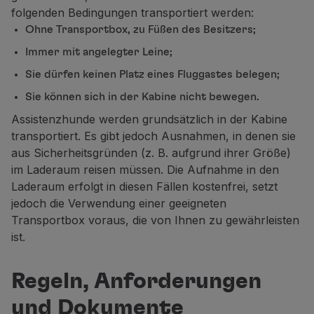
(1)
Die Zertifizierung des Tieres als Assistenzhund erfo
folgenden Bedingungen transportiert werden:
Gemäß dem Gesetzesdekret Nr. 74/2007 vom 27. März er
Ohne Transportbox, zu Füßen des Besitzers;
Internationale Organisationen
Immer mit angelegter Leine;
Assistance Dogs International
;
Sie dürfen keinen Platz eines Fluggastes belegen;
International Guide Dogs Federation
.
Sie können sich in der Kabine nicht bewegen.
Nationale Organisationen
ABAADV
;
Assistenzhunde werden grundsätzlich in der Kabine
transportiert. Es gibt jedoch Ausnahmen, in denen sie
Ânimas
.
aus Sicherheitsgründen (z. B. aufgrund ihrer Größe)
(2)
Auf Flügen von / in die USA ist die Vorlage dieses Ze
im Laderaum reisen müssen. Die Aufnahme in den
Informationen, die TAP bei der Buchung zur Verfügun
Laderaum erfolgt in diesen Fällen kostenfrei, setzt
Beim Ausfüllen des
Formulares Antrag auf Unterstütz
jedoch die Verwendung einer geeigneten
Gewicht
Transportbox voraus, die von Ihnen zu gewährleisten
Höhe
ist.
Länge und Breite
Regeln, Anforderungen
Assistenzhunde sind an Bord erlaubt
Damit Ihr Assistenzhund an Bord unserer Flugzeuge g
und Dokumente
ein Mindestalter von 10 Wochen haben;