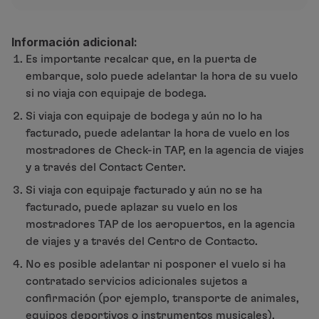
Para adelantar el vuelo
Contact Center, mostradores TAP en los aeropuerto
Mostradores de Check-in y puerta de embarque:
el 
Información adicional:
Para posponer el vuelo
Es importante recalcar que, en la puerta de
Contact Center, mostradores TAP en los aeropuerto
embarque, solo puede adelantar la hora de su vuelo
si no viaja con equipaje de bodega.
Si viaja con equipaje de bodega y aún no lo ha
facturado, puede adelantar la hora de vuelo en los
mostradores de Check-in TAP, en la agencia de viajes
y a través del Contact Center.
Si viaja con equipaje facturado y aún no se ha
facturado, puede aplazar su vuelo en los
mostradores TAP de los aeropuertos, en la agencia
de viajes y a través del Centro de Contacto.
No es posible adelantar ni posponer el vuelo si ha
contratado servicios adicionales sujetos a
confirmación (por ejemplo, transporte de animales,
equipos deportivos o instrumentos musicales).