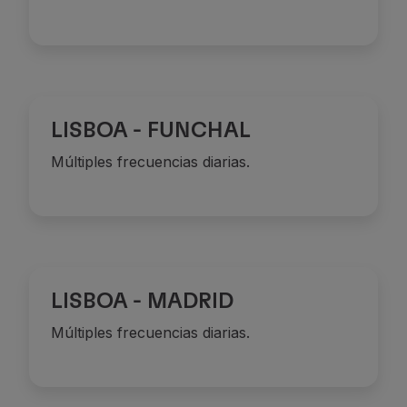
Socios
Club TAP Miles&Go
Promociones y Ofertas
Centro de ayuda
Preguntas frecuentes
LISBOA - FUNCHAL
Solicitudes y reclamaciones
Contactos
Múltiples frecuencias diarias.
Información útil
Reembolsos
Factura online
Equipaje perdido / dañado
Vuelo retrasado / cancelado
LISBOA - MADRID
Múltiples frecuencias diarias.