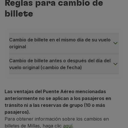
Reglas para cambio de
billete
Cambio de billete en el mismo día de su vuelo
original
Cambio de billete antes o después del día del
vuelo original (cambio de fecha)
Cambio de billete en el mismo día de su vuelo original
Las ventajas del Puente Aéreo mencionadas
conomy
anteriormente no se aplican a los pasajeros en
tránsito ni a las reservas de grupo (10 o más
pasajeros).
Discount
Para obtener información sobre los cambios en
billetes de Millas, haga clic
aquí
.