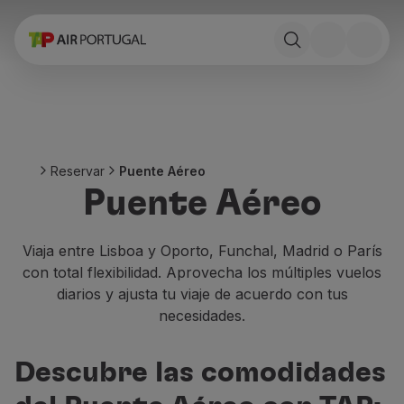
Reservar
Vuelos y Destinos
Tarifas
Promociones y Campañas
Avion y tren
Puente Aéreo
Reservar
Puente Aéreo
Stopover
Puente Aéreo
Información de viaje
Equipaje
Necesidades especiales
Viaja entre Lisboa y Oporto, Funchal, Madrid o París
Viajar con animales
con total flexibilidad. Aprovecha los múltiples vuelos
Bebes y niños
diarios y ajusta tu viaje de acuerdo con tus
Embarazadas
necesidades.
Requisitos y documentación
A bordo
Descubre las comodidades
Volar en Business
Volar en Economy Prime