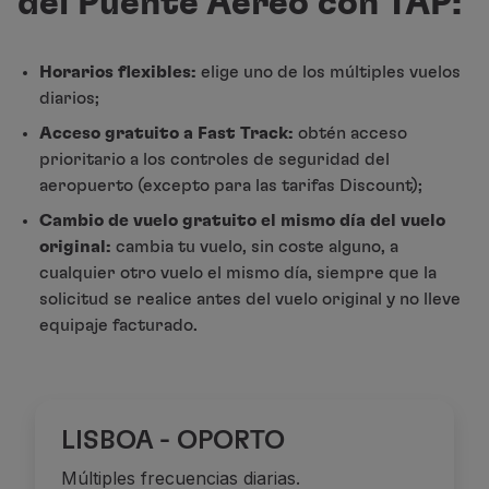
del Puente Aéreo con TAP:
Volar en Economy
Comidas a bordo
Entretenimiento
Horarios flexibles:
elige uno de los múltiples vuelos
Wi-Fi
diarios;
Gestionar reserva
Acceso gratuito a Fast Track:
obtén acceso
Gestión de Reservas
prioritario a los controles de seguridad del
Extras y Upgrades
aeropuerto (excepto para las tarifas Discount);
Factura online
Cambio de vuelo gratuito el mismo día del vuelo
TAP Vouchers
original:
cambia tu vuelo, sin coste alguno, a
Extras
cualquier otro vuelo el mismo día, siempre que la
Alquilar un coche
solicitud se realice antes del vuelo original y no lleve
Alojamiento
equipaje facturado.
Check-in
Información de Check-in
TAP Miles&Go
Programa TAP Miles&Go
Conozca el Programa
LISBOA - OPORTO
Gane millas
Múltiples frecuencias diarias.
Utilice millas