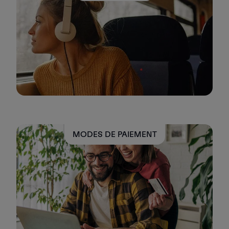
Vols en Economy
Repas à bord
Divertissements
Wi-Fi
Gérer de réservation
Gestion des Réserves
Extras et Upgrades
Facture en ligne
Bons TAP
Extras
Location de voiture
MODES DE PAIEMENT
Assurance Voyage
Hébergement
Enregistrement
Informations d'Enregistrement
TAP Miles&Go
Programme TAP Miles&Go
Découvrez le Programme
Accumuler des miles