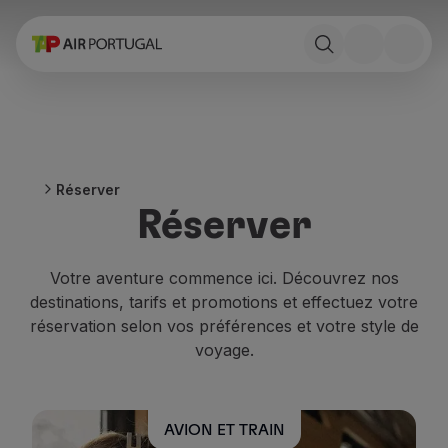
Réserver
Vols et Destinations
Tarifs
Promotions et Campagnes
Avion et train
Ponte Aérea
Réserver
Stopover
Réserver
Informations de voyage
Bagage
Besoins spéciaux
Votre aventure commence ici. Découvrez nos
Voyager avec des animaux
destinations, tarifs et promotions et effectuez votre
Bébés et enfants
réservation selon vos préférences et votre style de
Femmes enceintes
voyage.
Exigences et documentation
À bord
Vols en Business
AVION ET TRAIN
Vols en Economy Prime