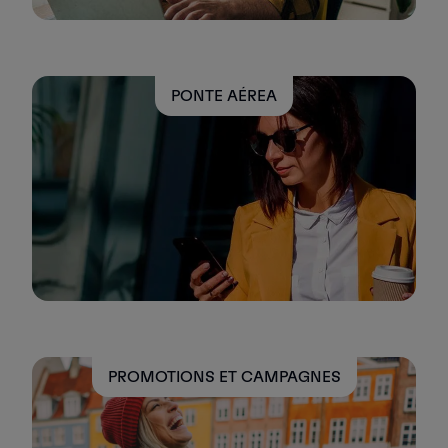
Utiliser des miles
Partenaires
Club TAP Miles&Go
Promotions et Offres
PONTE AÉREA
Centre d'aide
Questions frequentes
Demandes et réclamations
Contacts
Informations utiles
Remboursements
Facture en ligne
Bagages perdus / endommagés
Vol retardé / annulé
PROMOTIONS ET CAMPAGNES