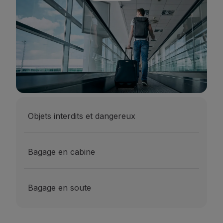
Vols en Economy
Repas à bord
Divertissements
Wi-Fi
Gérer de réservation
Gestion des Réserves
Extras et Upgrades
Facture en ligne
Bons TAP
Extras
Objets interdits et dangereux
Location de voiture
Assurance Voyage
Hébergement
Bagage en cabine
Enregistrement
Informations d'Enregistrement
TAP Miles&Go
Bagage en soute
Programme TAP Miles&Go
Découvrez le Programme
Accumuler des miles