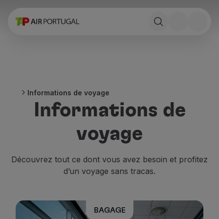
Réserver
Vols et Destinations
Tarifs
Promotions et Campagnes
Avion et train
Ponte Aérea
Informations de voyage
Stopover
Informations de
Informations de voyage
Bagage
voyage
Besoins spéciaux
Voyager avec des animaux
Bébés et enfants
Découvrez tout ce dont vous avez besoin et profitez
Femmes enceintes
d’un voyage sans tracas.
Exigences et documentation
À bord
Vols en Business
BAGAGE
Vols en Economy Prime