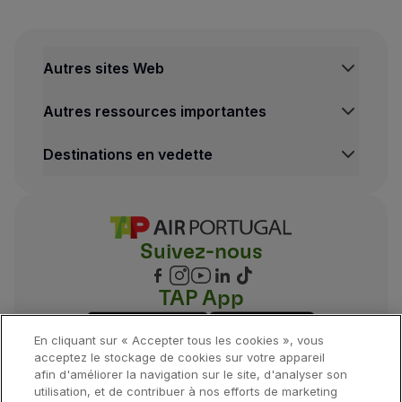
Autres sites Web
TAP Institutionnel
Autres ressources importantes
TAP FORBIZ
TAP Air Cargo
Centre de Mentions legales
Destinations en vedette
TAP Maintenance & Engineering
Conditions de Transport
TAP Store
Politique de Confidentialité et de Cookies
Vols Lisbonne
Conditions Générales TAP Miles&Go
Vols Porto
Gestion des cookies
Voos Funchal
Suivez-nous
Vols Madrid
Vols Londres
Vols New York
TAP App
Vols Rio de Janeiro
En cliquant sur « Accepter tous les cookies », vous
acceptez le stockage de cookies sur votre appareil
afin d'améliorer la navigation sur le site, d'analyser son
utilisation, et de contribuer à nos efforts de marketing