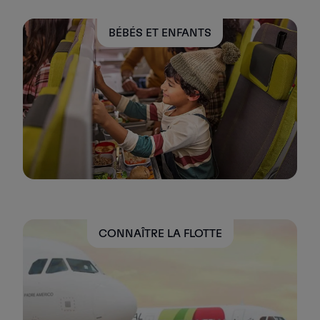
Utiliser des miles
Partenaires
BÉBÉS ET ENFANTS
Club TAP Miles&Go
Promotions et Offres
Centre d'aide
Questions frequentes
Demandes et réclamations
Contacts
Informations utiles
Remboursements
Facture en ligne
Bagages perdus / endommagés
Vol retardé / annulé
CONNAÎTRE LA FLOTTE