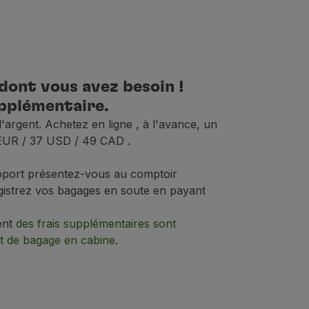
dont vous avez besoin !
s ou autres articles, n'excédant pas le poids maximum auto
pplémentaire.
;
'argent. Achetez en ligne
, à l'avance, un
avant votre voyage.
0 EUR / 37 USD / 49 CAD
.
quipements électroniques, les médicaments essentiels ou autre
éroport présentez-vous au comptoir
gistrez vos bagages en soute en payant
ent
des frais supplémentaires sont
t.
e avant, ou si vous voyagez dans la rangée de secours ou 
t de bagage en cabine
.