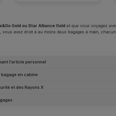
es&Go Gold ou Star Alliance Gold
et que vous voyagez ave
, vous avez droit à au moins deux bagages à main, chacun
nt l’article personnel
e bagage en cabine
urité et des Rayons X
agages
 l’article personnel
us pouvez emporter gratuitement
un article personnel
qui d