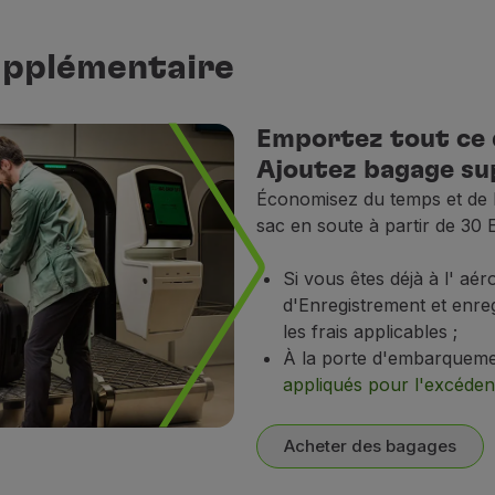
m / 16 x 12 x 5 in (hauteur x longueur x largeur).
upplémentaire
inateur, un sac à main ou un sac bandoulière ;
Emportez tout ce 
ac contenant jusqu'à deux bouteilles de boissons alcoolisée
Ajoutez bagage su
de à la mobilité, comme des déambulateurs ou des cannes 
Économisez du temps et de l
on / accord préalable.
Faites votre commande
jusqu'à 48h 
sac en soute à partir de 3
s tels que les pièces d'identité, les cartes bancaires, les é
 bagage en cabine
Si vous êtes déjà à l' a
d'Enregistrement et enre
les frais applicables
;
t
timent à bagages
À la porte d'embarquem
, votre bagage en cabine doit être placé sous le siège avan
gage en cabine ne permettent pas de le placer sous le sièg
appliqués pour l'excéden
Acheter des bagages
rité et des Rayons X