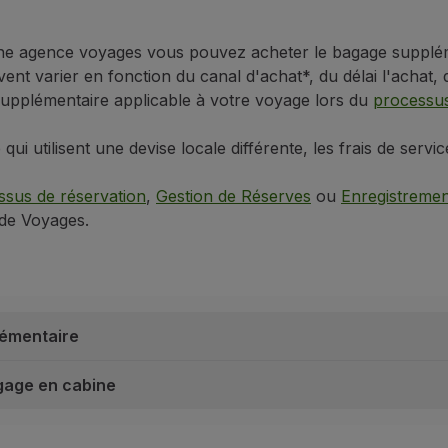
lacés dans des conteneurs individuels d'une capacité maxima
s ordinateurs portables, appareils photo, tablettes, télépho
 une agence voyages vous pouvez acheter le bagage supplém
objets métalliques sur vous et de vos poches, tels que : bou
t varier en fonction du canal d'achat*, du délai l'achat, de
e supplémentaire applicable à votre voyage lors du
processus
ter de passer au Rayons X plus d'une fois et, le cas échéa
gez avec des enfants ayant jusqu'à 2 ans, vous pouvez emp
qui utilisent une devise locale différente, les frais de ser
ages
 grande valeur, vous pouvez bénéficier d'une limite de res
ssus de réservation
,
Gestion de Réserves
ou
Enregistremen
de Voyages.
fectuée par passager
;
ssager(s) doivent présenter les détails de leur réservation et
as dépasser 2 500 dollars américains, ou équivalent. TAP fa
lémentaire
 les itinéraires effectués par TAP Portugal et TAP Express ;
re une déclaration spéciale de valeur doivent se présenter 
agage en cabine
oir en leur possession la déclaration et la preuve de paie
entaire
 contenu de leurs bagages à leur arrivée avant de quitter 