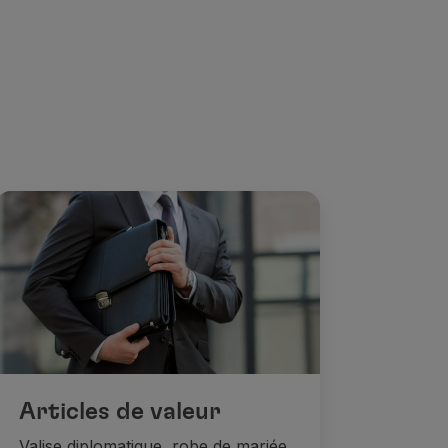
it par vente aux enchères, soit à prix fixe, en espèces ou 
Express ;
 le nombre de pièces autorisés, il sera envoyé en soute et 
Articles de valeur
Valise diplomatique, robe de mariée