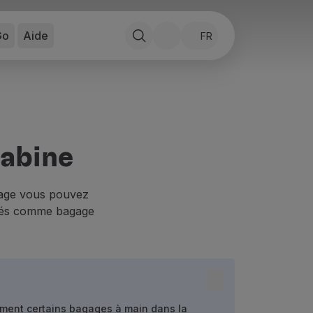
Go
Aide
FR
cabine
gage vous pouvez
isés comme bagage
itement certains bagages à main dans la