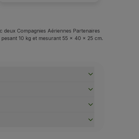
c deux Compagnies Aériennes Partenaires
 pesant 10 kg et mesurant 55 x 40 x 25 cm.
oit pouvoir être placé sous le siège devant vous.