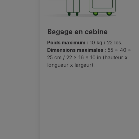
Accumuler des miles
Utiliser des miles
Partenaires
Club TAP Miles&Go
Bagage en cabine
Promotions et Offres
Centre d'aide
Poids maximum :
10 kg / 22 lbs.
Questions frequentes
Dimensions maximales :
55 x 40 x
Demandes et réclamations
25 cm / 22 x 16 x 10 in (hauteur x
Contacts
longueur x largeur).
Informations utiles
Remboursements
Facture en ligne
Bagages perdus / endommagés
Vol retardé / annulé