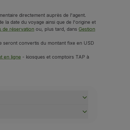
le de 100 ml et transportés dans un seul sac transparent d
nes portables et autres équipements similaires de leurs sacs
entaire directement auprès de l'agent.
cles d'oreilles, crochets, clés, montres, pièces de monnaie,
 la date du voyage ainsi que de l'origine et
 de réservation
ou, plus tard, dans
Gestion
nt, enlevez votre manteau et votre ceinture. Dans certains
orter leur nourriture en quantité adaptée à la durée du v
vice seront convertis du montant fixe en USD
ponsabilité plus élevée pour vos bagage en cabine. Cela si
t en ligne
- kiosques et comptoirs TAP à
 leur pièce d'identité ;
cturera 10 % la valeur déclarée ;
à l' aéroport au moins
trois heures avant le départ prévu 
ment correspondante ;
la zone de récupération des bagages. Si vos bagages sont e