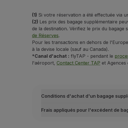
Liquides :
les liquides doivent être p
Équipement électronique :
retirez le
(1)
Si votre réservation a été effectuée via
Objets métalliques :
retirez tous les 
(2)
Les prix des bagage supplémentaire peuven
de la destination. Vérifiez le prix du bagag
Vêtements et chaussures :
pour évi
de Réserves
.
Bébés et enfants :
lorsque vous voya
Pour les transactions en dehors de l'Europe 
Déclaration Spéciale de Valeur des Bag
à la devise locale (sauf au Canada).
Si vous voyagez avec des objets de plus
*
Canal d'achat :
flyTAP - pendant le
proce
Conditions :
l'aéroport,
Contact Center TAP
et Agences 
Une seule déclaration doit être ef
Pour effectuer la déclaration, le(s) pa
La valeur totale à déclarer ne peut p
Conditions d'achat d'un bagage supp
La déclaration n'est valable que pour
Tous les passagers qui souhaitent fai
Frais appliqués pour l'excédent de b
Le(s) passager(s) doivent toujours av
Conditions d'achat d'un bagage supplém
Le(s) passager(s) doivent vérifier le
Service non endossable ;