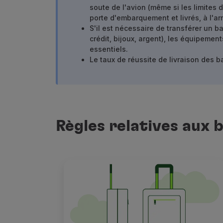
soute de l'avion (même si les limites
Vols en Economy
porte d'embarquement et livrés, à l'arr
Repas à bord
S'il est nécessaire de transférer un b
Divertissements
crédit, bijoux, argent), les équipeme
Wi-Fi
essentiels.
Gérer de réservation
Le taux de réussite de livraison des 
Gestion des Réserves
Extras et Upgrades
Facture en ligne
Bons TAP
Extras
Règles relatives aux 
Location de voiture
Assurance Voyage
Hébergement
Enregistrement
Informations d'Enregistrement
TAP Miles&Go
Programme TAP Miles&Go
Découvrez le Programme