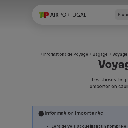
Plan
Réserver
Vols et Destinations
Tarifs
Promotions et Campagnes
Avion et train
Ponte Aérea
Informations de voyage
Bagage
Voyage
Stopover
Voyag
Informations de voyage
Bagage
Besoins spéciaux
Les choses les 
Voyager avec des animaux
emporter en cabi
Bébés et enfants
Femmes enceintes
Exigences et documentation
Information importante
À bord
Vols en Business
Lors de vols accueillant un nombre é
Vols en Economy Prime