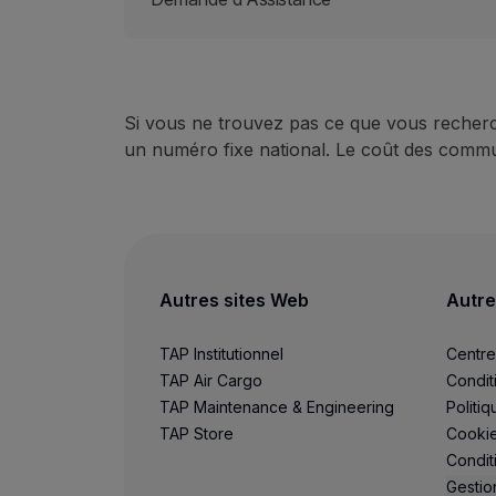
Utiliser des miles
Partenaires
Club TAP Miles&Go
Promotions et Offres
Centre d'aide
Si vous ne trouvez pas ce que vous recherc
Questions frequentes
un numéro fixe national. Le coût des commu
Demandes et réclamations
Contacts
Informations utiles
Remboursements
Facture en ligne
Bagages perdus / endommagés
Autres sites Web
Autre
Vol retardé / annulé
TAP Institutionnel
Centre
TAP Air Cargo
Condit
TAP Maintenance & Engineering
Politiq
TAP Store
Cooki
Condit
Gestio