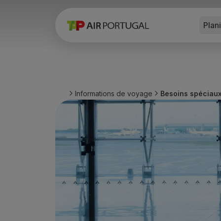
Plan
Réserver
Vols et Destinations
Tarifs
Promotions et Campagnes
Avion et train
Ponte Aérea
Informations de voyage
Besoins spéciau
Stopover
Informations de voyage
Bagage
Besoins spéciaux
Voyager avec des animaux
Bébés et enfants
Femmes enceintes
Exigences et documentation
À bord
Vols en Business
Vols en Economy Prime