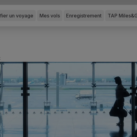
ifier un voyage
Mes vols
Enregistrement
TAP Miles&
x