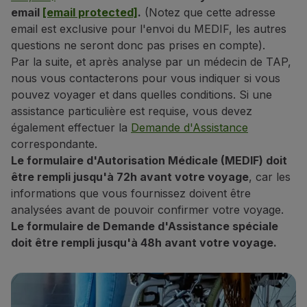
email
[email protected]
.
(Notez que cette adresse
Partenaires
email est exclusive pour l'envoi du MEDIF, les autres
Club TAP Miles&Go
questions ne seront donc pas prises en compte).
Promotions et Offres
Par la suite, et après analyse par un médecin de TAP,
Centre d'aide
nous vous contacterons pour vous indiquer si vous
Questions frequentes
pouvez voyager et dans quelles conditions. Si une
Demandes et réclamations
assistance particulière est requise, vous devez
Contacts
également effectuer la
Demande d'Assistance
Informations utiles
correspondante.
Remboursements
Le formulaire d'Autorisation Médicale (MEDIF) doit
Facture en ligne
être rempli jusqu'à 72h avant votre voyage
, car les
Bagages perdus / endommagés
informations que vous fournissez doivent être
Vol retardé / annulé
analysées avant de pouvoir confirmer votre voyage.
Le formulaire de Demande d'Assistance spéciale
doit être rempli jusqu'à 48h avant votre voyage.