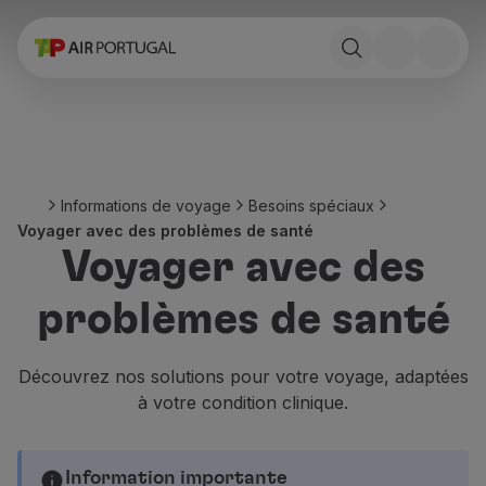
Réserver
Vols et Destinations
Tarifs
Promotions et Campagnes
Avion et train
Ponte Aérea
Informations de voyage
Besoins spéciaux
Stopover
Voyager avec des problèmes de santé
Informations de voyage
Voyager avec des
Bagage
Besoins spéciaux
problèmes de santé
Voyager avec des animaux
Bébés et enfants
Femmes enceintes
Découvrez nos solutions pour votre voyage, adaptées
Exigences et documentation
à votre condition clinique.
À bord
Vols en Business
Vols en Economy Prime
Information importante