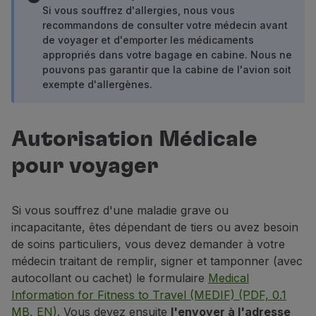
Vols en Economy
Si vous souffrez d'allergies, nous vous
recommandons de consulter votre médecin avant
Repas à bord
de voyager et d'emporter les médicaments
Divertissements
appropriés dans votre bagage en cabine. Nous ne
Wi-Fi
pouvons pas garantir que la cabine de l'avion soit
Gérer de réservation
exempte d'allergènes.
Gestion des Réserves
Extras et Upgrades
Facture en ligne
Autorisation Médicale
Bons TAP
pour voyager
Extras
Location de voiture
Hébergement
Si vous souffrez d'une maladie grave ou
Enregistrement
incapacitante, êtes dépendant de tiers ou avez besoin
Informations d'Enregistrement
de soins particuliers, vous devez demander à votre
TAP Miles&Go
médecin traitant de remplir, signer et tamponner (avec
Programme TAP Miles&Go
autocollant ou cachet) le formulaire
Medical
Découvrez le Programme
Information for Fitness to Travel (MEDIF) (PDF, 0.1
Accumuler des miles
MB, EN)
. Vous devez ensuite
l'envoyer à l'adresse
Utiliser des miles