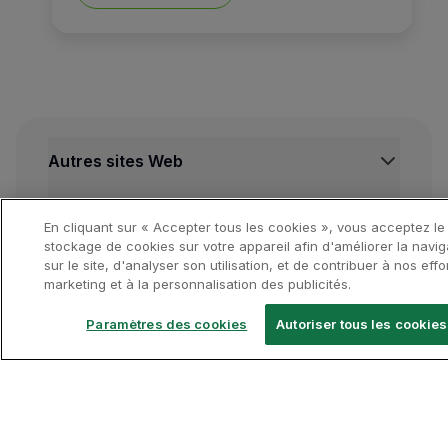
Nous suivrons un voyage ver
Autres sites Web
La petite ville de Füssen es
TAP Institutionnel
Autres ressources importantes
TAP Air Cargo
En cliquant sur « Accepter tous les cookies », vous acceptez le
Outre les intérieurs luxueux
TAP Maintenance & Engineering
Centre de Mentions legales
stockage de cookies sur votre appareil afin d'améliorer la navig
Destinations en vedette
sur le site, d'analyser son utilisation, et de contribuer à nos effo
TAP Store
Conditions de Transport
marketing et à la personnalisation des publicités.
Herrenchiemsee
se trouve 
Politique de Confidentialité et de Cookies
Vols Lisbonne
Conditions Générales TAP Miles&Go
Vols Porto
Paramètres des cookies
Autoriser tous les cookies
Même les jardins ressemblen
Gestion des cookies
Voos Funchal
Suivez-nous
Vols Madrid
Vols Londres
Vols New York
TAP App
Vols Rio de Janeiro