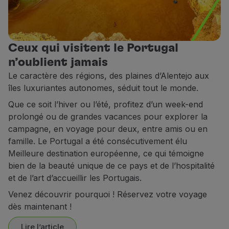
Partenaires
Club TAP Miles&Go
Promotions et Offres
Ceux qui visitent le Portugal
Centre d'aide
Questions frequentes
n’oublient jamais
Demandes et réclamations
Le caractère des régions, des plaines d’Alentejo aux
Contacts
îles luxuriantes autonomes, séduit tout le monde.
Informations utiles
Que ce soit l’hiver ou l’été, profitez d’un week-end
Remboursements
prolongé ou de grandes vacances pour explorer la
Facture en ligne
campagne, en voyage pour deux, entre amis ou en
Bagages perdus / endommagés
famille. Le Portugal a été consécutivement élu
Vol retardé / annulé
Meilleure destination européenne, ce qui témoigne
bien de la beauté unique de ce pays et de l’hospitalité
et de l’art d’accueillir les Portugais.
Venez découvrir pourquoi ! Réservez votre voyage
dès maintenant !
Lire l’article