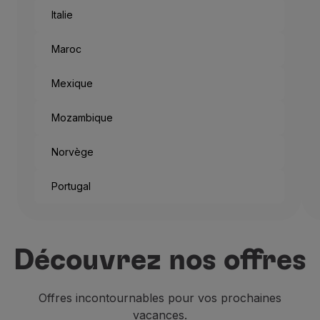
Italie
Maroc
Mexique
Mozambique
Norvège
Portugal
Et c’est ainsi que chaque an
Si vous ne vous rendez pas 
Découvrez nos offres
En plus d’être un siège impo
Offres incontournables pour vos prochaines
vacances.
Les
résidences anciennes