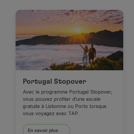
Comme le
Residenzmuseu
Recherchez ensuite des
mo
Quant aux
musées
, vous 
Dans le centre historique,
M
Et après tout, rien de tel qu
Portugal Stopover
Rêves et châte
Avec le programme Portugal Stopover,
vous pouvez profiter d’une escale
gratuite à Lisbonne ou Porto lorsque
vous voyagez avec TAP.
En savoir plus