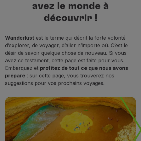
avez le monde à
Vols en Economy
meilleures destinations pour
Repas à bord
découvrir, vous reposer et rêver.
découvrir !
Divertissements
Wi-Fi
Gérer de réservation
Wanderlust
est le terme qui décrit la forte volonté
Gestion des Réserves
d’explorer, de voyager, d’aller n’importe où. C’est le
Extras et Upgrades
désir de savoir quelque chose de nouveau. Si vous
Facture en ligne
avez ce testament, cette page est faite pour vous.
Bons TAP
Embarquez et
profitez de tout ce que nous avons
Extras
préparé
: sur cette page, vous trouverez nos
Location de voiture
suggestions pour vos prochains voyages.
Hébergement
Enregistrement
Informations d'Enregistrement
TAP Miles&Go
Programme TAP Miles&Go
Découvrez le Programme
Accumuler des miles
Utiliser des miles