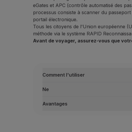
eGates et APC (contrôle automatisé des pass
Vols en Economy
processus consiste à scanner du passeport et
Repas à bord
portail électronique.
Divertissements
Tous les citoyens de l'Union européenne (UE
Wi-Fi
méthode via le système RAPID Reconnaissan
Gérer de réservation
Avant de voyager, assurez-vous que votre
Gestion des Réserves
Extras et Upgrades
Facture en ligne
Bons TAP
Extras
Comment l'utiliser
Location de voiture
Hébergement
Ne
Enregistrement
Informations d'Enregistrement
Avantages
TAP Miles&Go
Programme TAP Miles&Go
Comment l'utiliser
Découvrez le Programme
Insérez votre passeport électronique d
Accumuler des miles
Attendez que le processus de numérisa