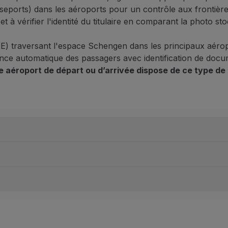
eports) dans les aéroports pour un contrôle aux frontières 
 à vérifier l'identité du titulaire en comparant la photo s
) traversant l'espace Schengen dans les principaux aéropo
ce automatique des passagers avec identification de docu
 aéroport de départ ou d’arrivée dispose de ce type de 
ans l'appareil, ouvert et orienté vers le bas ;
tion soit terminé ;