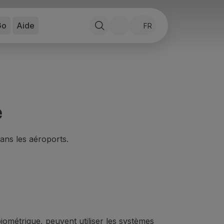
Go
Aide
FR
e
dans les aéroports.
iométrique, peuvent utiliser les systèmes