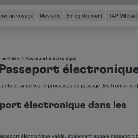
ifier un voyage
Mes vols
Enregistrement
TAP Miles&
umentation
Passeport électronique
Passeport électroniqu
’attente et simplifiez le processus de passage des frontières 
eport électronique dans les
asseport électronique valide, également appelé passeport b