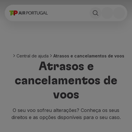
Reservar
Voos e Destinos
Tarifas
Promoções e Campanhas
Avião e comboio
Ponte Aérea
Central de ajuda
Atrasos e cancelamentos de voos
Stopover
Atrasos e
Informações de viagem
Bagagem
cancelamentos de
Necessidades especiais
Viajar com animais
voos
Bebés e crianças
Grávidas
Requisitos e documentação
O seu voo sofreu alterações? Conheça os seus
A bordo
direitos e as opções disponíveis para o seu caso.
Voar em Business
Voar em Economy Prime