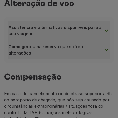
Alteração de voo
Voar em Economy
Refeições a bordo
Entretenimento
Wi-Fi
Assistência e alternativas disponíveis para a
Gerir reserva
sua viagem
Gestão da Reserva
Extras e Upgrades
Como gerir uma reserva que sofreu
Fatura online
alterações
TAP Vouchers
Extras
Assistência e alternativas disponíveis para a sua viage
Alugar carro
Em caso de atraso, cancelamento ou remarcação d
Seguro de Viagem
Compensação
Se o seu voo for cancelado, será
automaticamente 
Alojamento
Se tiver reservado lugar(es) numa área específica 
Check-in
Informações de Check-in
Em caso de cancelamento ou de atraso superior a 3h
Durante o tempo de espera até ao voo alternativ
TAP Miles&Go
ao aeroporto de chegada, que não seja causado por
Como gerir uma reserva que sofreu alterações
Programa TAP Miles&Go
circunstâncias extraordinárias / situações fora do
Confirme se recebeu as nossas notiﬁcações de atr
Conhecer o Programa
controlo da TAP (condições meteorológicas,
Aceda à plataforma para:
Acumular milhas