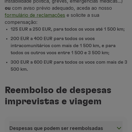
instabilidade política, greves, emergências médicas...)
Aceitar o voo
alternativo atribuído pela TAP;
Utilizar milhas
ou
com aviso prévio adequado, aceda ao nosso
Parceiros
formulário de reclamações
e solicite a sua
Alterar o voo
alternativo atribuído pela TAP;
Club TAP Miles&Go
compensação:
Pedir reembolso dos serviços / extras
adquirid
Promoções e Ofertas
125 EUR a 250 EUR, para todos os voos até 1 500 km;
Escolher um aeroporto de destino diferente
, s
Central de ajuda
200 EUR a 400 EUR para todos os voos
Perguntas frequentes
Cancelar a sua reserva e
pedir o reembolso do b
intracomunitários com mais de 1 500 km, e para
Pedidos e reclamações
Solicitar uma declaração de irregularidade
, ca
todos os outros voos entre 1 500 e 3 500 km;
Contactos
Caso não receba o link de acesso à plataforma:
300 EUR a 600 EUR para todos os voos com mais de 3
Informações úteis
Aceda a
Gestão da Reserva
;
ou
500 km.
Reembolsos
Fatura online
Contacte o nosso Contact Center
.
Bagagem perdida / danificada
Reembolso de despesas
Evite filas de espera e aglomerações no aeroporto
Voo atrasado / cancelado
Certifique-se de que passa pelo Controlo de Segura
imprevistas e viagem
Para voos internacionais, assegure-se de que passa
Despesas que podem ser reembolsadas